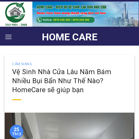
Bỏ
qua
nội
dung
HOME CARE
CẨM NANG
Vệ Sinh Nhà Cửa Lâu Năm Bám
Nhiều Bụi Bẩn Như Thế Nào?
HomeCare sẽ giúp bạn
25
Th12