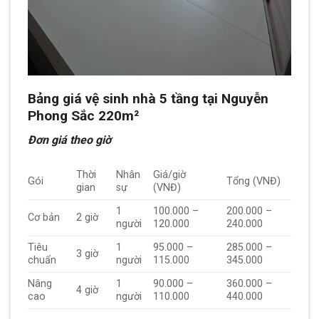
Bảng giá vệ sinh nhà 5 tầng tại Nguyễn
Phong Sắc 220m²
Đơn giá theo giờ
Thời
Nhân
Giá/giờ
Gói
Tổng (VNĐ)
gian
sự
(VNĐ)
1
100.000 –
200.000 –
Cơ bản
2 giờ
người
120.000
240.000
Tiêu
1
95.000 –
285.000 –
3 giờ
chuẩn
người
115.000
345.000
Nâng
1
90.000 –
360.000 –
4 giờ
cao
người
110.000
440.000