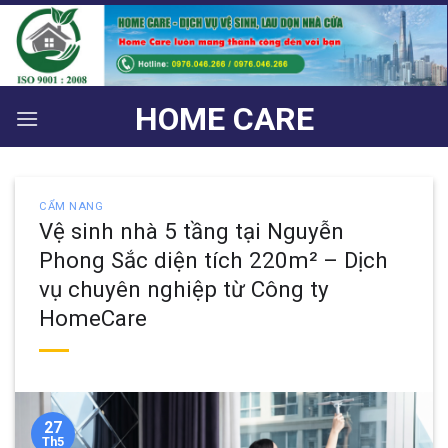
Bỏ
qua
nội
dung
HOME CARE
CẨM NANG
Vệ sinh nhà 5 tầng tại Nguyễn
Phong Sắc diện tích 220m² – Dịch
vụ chuyên nghiệp từ Công ty
HomeCare
27
Th5