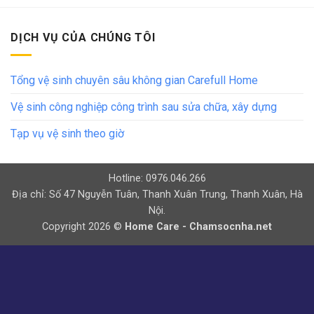
DỊCH VỤ CỦA CHÚNG TÔI
Tổng vệ sinh chuyên sâu không gian Carefull Home
Vệ sinh công nghiệp công trình sau sửa chữa, xây dựng
Tạp vụ vệ sinh theo giờ
Hotline: 0976.046.266
Địa chỉ: Số 47 Nguyễn Tuân, Thanh Xuân Trung, Thanh Xuân, Hà
Nội.
Copyright 2026 ©
Home Care - Chamsocnha.net