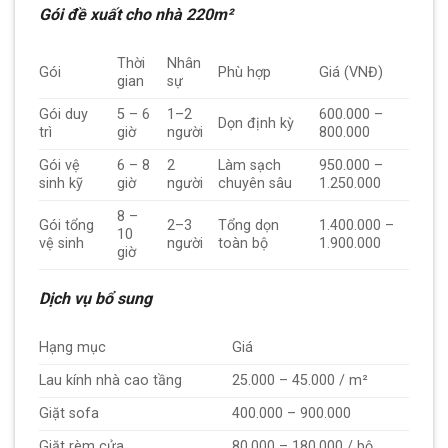
Gói đề xuất cho nhà 220m²
Thời
Nhân
Gói
Phù hợp
Giá (VNĐ)
gian
sự
Gói duy
5 – 6
1–2
600.000 –
Dọn định kỳ
trì
giờ
người
800.000
Gói vệ
6 – 8
2
Làm sạch
950.000 –
sinh kỹ
giờ
người
chuyên sâu
1.250.000
8 –
Gói tổng
2–3
Tổng dọn
1.400.000 –
10
vệ sinh
người
toàn bộ
1.900.000
giờ
Dịch vụ bổ sung
Hạng mục
Giá
Lau kính nhà cao tầng
25.000 – 45.000 / m²
Giặt sofa
400.000 – 900.000
Giặt rèm cửa
80.000 – 180.000 / bộ