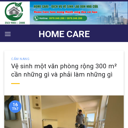
Bỏ
qua
nội
dung
HOME CARE
CẨM NANG
Vệ sinh một văn phòng rộng 300 m²
cần những gì và phải làm những gì
16
Th7