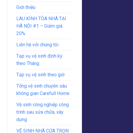
Giới thiệu
LAU KÍNH TÒA NHÀ TẠI
HÀ NỘI #1 – Giảm giá
20%
Liên hệ với chúng tôi
Tạp vụ vệ sinh định kỳ
theo Tháng
Tạp vụ vệ sinh theo giờ
Tổng vệ sinh chuyên sâu
không gian Carefull Home
Vệ sinh công nghiệp công
trình sau sửa chữa, xây
dựng
VỆ SINH NHÀ CỬA TRỌN