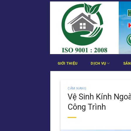
Bỏ
qua
nội
dung
GIỚI THIỆU
DỊCH VỤ
SẢN
CẨM NANG
Vệ Sinh Kính Ngoà
Công Trình