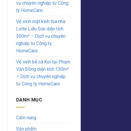
vụ chuyên nghiệp từ Công
ty HomeCare
Vệ sinh mặt kính tòa nhà
Lotte Liễu Giai diện tích
300m² – Dịch vụ chuyên
nghiệp từ Công ty
HomeCare
Vệ sinh bể cá Koi tại Phạm
Văn Đồng diện tích 130m²
– Dịch vụ chuyên nghiệp
từ Công ty HomeCare
DANH MỤC
Cẩm nang
Sản phẩm