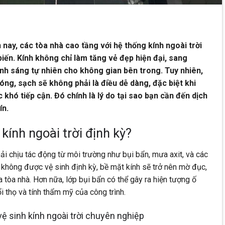
n nay, các tòa nhà cao tầng với hệ thống kính ngoài trời
iến. Kính không chỉ làm tăng vẻ đẹp hiện đại, sang
ánh sáng tự nhiên cho không gian bên trong. Tuy nhiên,
óng, sạch sẽ không phải là điều dễ dàng, đặc biệt khi
c khó tiếp cận. Đó chính là lý do tại sao bạn cần đến dịch
ín.
 kính ngoài trời định kỳ?
ải chịu tác động từ môi trường như bụi bẩn, mưa axit, và các
ếu không được vệ sinh định kỳ, bề mặt kính sẽ trở nên mờ đục,
 tòa nhà. Hơn nữa, lớp bụi bẩn có thể gây ra hiện tượng ố
i thọ và tính thẩm mỹ của công trình.
 vệ sinh kính ngoài trời chuyên nghiệp