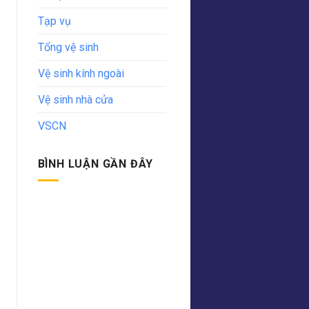
Tạp vụ
Tổng vệ sinh
Vệ sinh kính ngoài
Vệ sinh nhà cửa
VSCN
BÌNH LUẬN GẦN ĐÂY