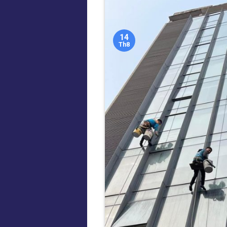
14
Th8