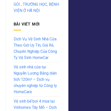
GÓI , TRƯỜNG HỌC, BỆNH
VIỆN Ở HÀ NỘI
BÀI VIẾT MỚI
Dịch Vụ Vệ Sinh Nhà Cửa
Theo Giờ Uy Tín, Giá Rẻ,
Chuyên Nghiệp Của Công
Ty Vệ Sinh HomeCar
Vệ sinh nhà cửa tại
Nguyễn Lương Bằng diện
tích 120m² – Dịch vụ
chuyên nghiệp từ Công ty
HomeCare
Vệ sinh bể bơi 4 mùa tại
Vinhomes Tây Mỗ – Dịch