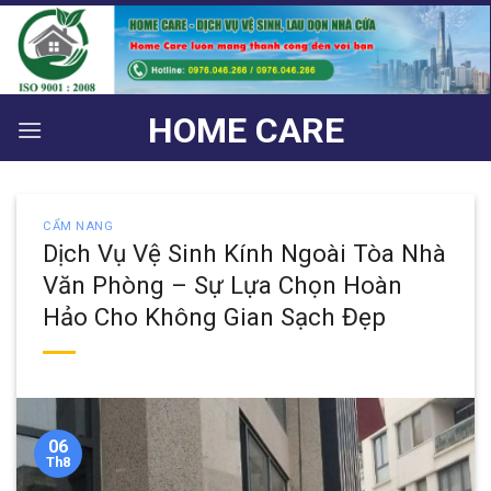
Bỏ
qua
nội
dung
HOME CARE
CẨM NANG
Dịch Vụ Vệ Sinh Kính Ngoài Tòa Nhà
Văn Phòng – Sự Lựa Chọn Hoàn
Hảo Cho Không Gian Sạch Đẹp
06
Th8