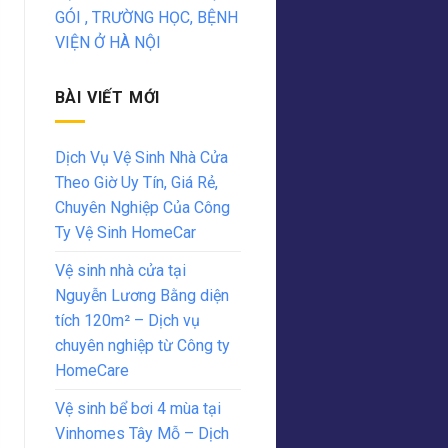
GÓI , TRƯỜNG HỌC, BỆNH
VIỆN Ở HÀ NỘI
BÀI VIẾT MỚI
Dịch Vụ Vệ Sinh Nhà Cửa
Theo Giờ Uy Tín, Giá Rẻ,
Chuyên Nghiệp Của Công
Ty Vệ Sinh HomeCar
Vệ sinh nhà cửa tại
Nguyễn Lương Bằng diện
tích 120m² – Dịch vụ
chuyên nghiệp từ Công ty
HomeCare
Vệ sinh bể bơi 4 mùa tại
Vinhomes Tây Mỗ – Dịch