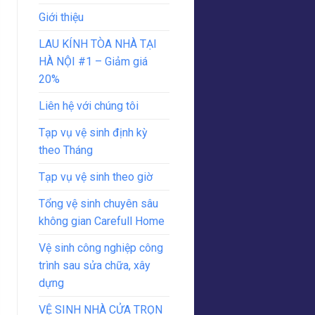
Giới thiệu
LAU KÍNH TÒA NHÀ TẠI
HÀ NỘI #1 – Giảm giá
20%
Liên hệ với chúng tôi
Tạp vụ vệ sinh định kỳ
theo Tháng
Tạp vụ vệ sinh theo giờ
Tổng vệ sinh chuyên sâu
không gian Carefull Home
Vệ sinh công nghiệp công
trình sau sửa chữa, xây
dựng
VỆ SINH NHÀ CỬA TRỌN