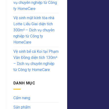
vụ chuyên nghiệp từ Công
ty HomeCare
Vệ sinh mặt kính tòa nhà
Lotte Liễu Giai diện tích
300m² – Dịch vụ chuyên
nghiệp từ Công ty
HomeCare
Vệ sinh bể cá Koi tại Phạm
Văn Đồng diện tích 130m²
– Dịch vụ chuyên nghiệp
từ Công ty HomeCare
DANH MỤC
Cẩm nang
Sản phẩm