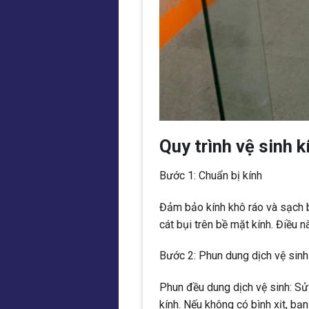
Quy trình vệ sinh k
Bước 1: Chuẩn bị kính
Đảm bảo kính khô ráo và sạch b
cát bụi trên bề mặt kính. Điều nà
Bước 2: Phun dung dịch vệ sinh
Phun đều dung dịch vệ sinh: Sử
kính. Nếu không có bình xịt, bạ