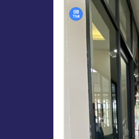
08
Th8