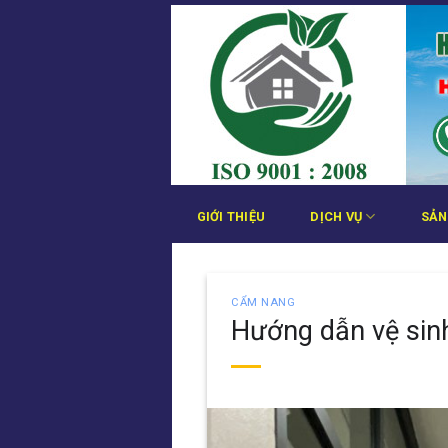
Bỏ
qua
nội
dung
GIỚI THIỆU
DỊCH VỤ
SẢN
CẨM NANG
Hướng dẫn vệ sin