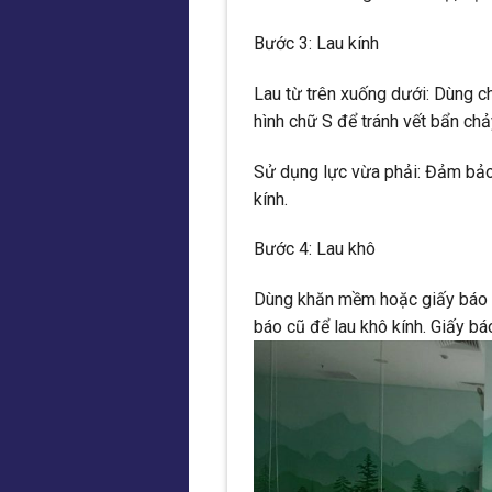
Bước 3: Lau kính
Lau từ trên xuống dưới: Dùng c
hình chữ S để tránh vết bẩn chả
Sử dụng lực vừa phải: Đảm bảo
kính.
Bước 4: Lau khô
Dùng khăn mềm hoặc giấy báo c
báo cũ để lau khô kính. Giấy bá