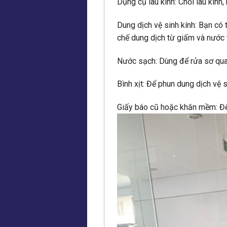
Dụng cụ lau kính: Chổi lau kín
Dung dịch vệ sinh kính: Bạn có
chế dung dịch từ giấm và nước th
Nước sạch: Dùng để rửa sơ qua k
Bình xịt: Để phun dung dịch vệ s
Giấy báo cũ hoặc khăn mềm: Để 