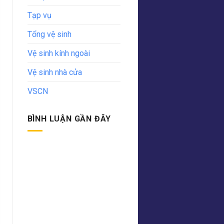
Tạp vụ
Tổng vệ sinh
Vệ sinh kính ngoài
Vệ sinh nhà cửa
VSCN
BÌNH LUẬN GẦN ĐÂY