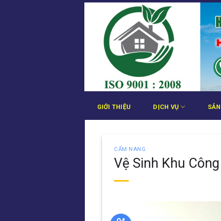
Bỏ
qua
nội
dung
GIỚI THIỆU
DỊCH VỤ
SẢN
CẨM NANG
Vệ Sinh Khu Công