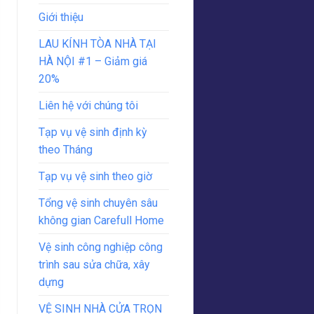
Giới thiệu
LAU KÍNH TÒA NHÀ TẠI
HÀ NỘI #1 – Giảm giá
20%
Liên hệ với chúng tôi
Tạp vụ vệ sinh định kỳ
theo Tháng
Tạp vụ vệ sinh theo giờ
Tổng vệ sinh chuyên sâu
không gian Carefull Home
Vệ sinh công nghiệp công
trình sau sửa chữa, xây
dựng
VỆ SINH NHÀ CỬA TRỌN