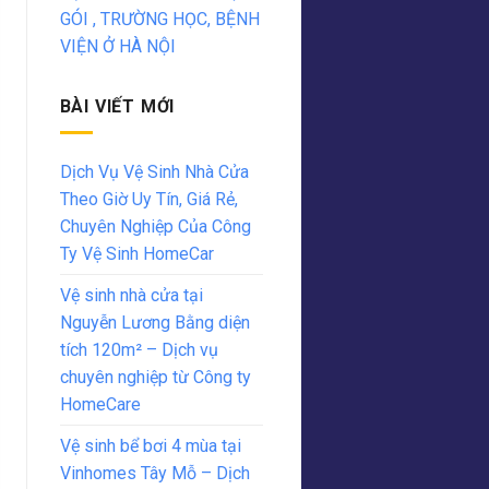
GÓI , TRƯỜNG HỌC, BỆNH
VIỆN Ở HÀ NỘI
BÀI VIẾT MỚI
Dịch Vụ Vệ Sinh Nhà Cửa
Theo Giờ Uy Tín, Giá Rẻ,
Chuyên Nghiệp Của Công
Ty Vệ Sinh HomeCar
Vệ sinh nhà cửa tại
Nguyễn Lương Bằng diện
tích 120m² – Dịch vụ
chuyên nghiệp từ Công ty
HomeCare
Vệ sinh bể bơi 4 mùa tại
Vinhomes Tây Mỗ – Dịch