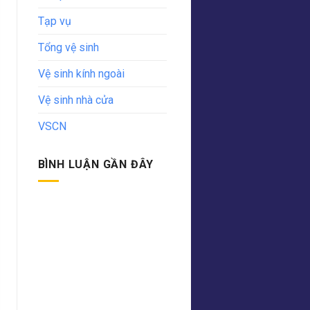
Tạp vụ
Tổng vệ sinh
Vệ sinh kính ngoài
Vệ sinh nhà cửa
VSCN
BÌNH LUẬN GẦN ĐÂY