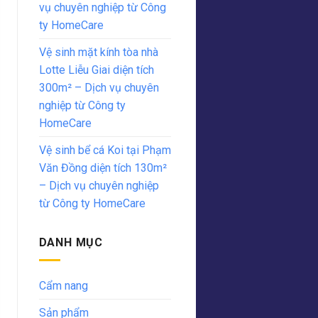
vụ chuyên nghiệp từ Công
ty HomeCare
Vệ sinh mặt kính tòa nhà
Lotte Liễu Giai diện tích
300m² – Dịch vụ chuyên
nghiệp từ Công ty
HomeCare
Vệ sinh bể cá Koi tại Phạm
Văn Đồng diện tích 130m²
– Dịch vụ chuyên nghiệp
từ Công ty HomeCare
DANH MỤC
Cẩm nang
Sản phẩm