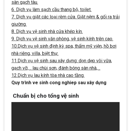
sàn gạch tàu.
6. Dịch vụ làm sạch cầu thang bộ, toilet.
7. Dịch vụ giặt các loại rèm cửa. Giặt nệm & gối ra trải
giường.
8. Dịch vụ vệ sinh nhà cửa khép kín.
9. Dịch vụ vệ sinh văn phòng, vệ sinh kính trên cao.
10.Dịch vụ vệ sinh định kỳ spa, thẩm mỹ viện, hồ bơi
nhà riêng, villa, biệt thự.
11.Dịch vụ vệ sinh sau xây dựng: dọn dẹp vôi vữa,
gạch vỡ,… lau chùi sơn, đánh bóng sàn nhà,…
12.Dịch vụ lau kính tòa nhà cao tầng.
Quy trình ve sinh cong nghiep sau xây dựng
Chuẩn bị cho tổng vệ sinh