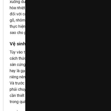
xuống dưới và từ trong ra ngoài gồm: các thiết bị diều
hòa nhiệt độ, chiếu sáng, rèm tường, cửa… Đặc biệt là
đối với các công trình có nhiều hạng mục như là kính,
gỗ, nhôm, thảm… thì khi tiến hành công việc cần phải
thực hiện theo quy trình về vệ sinh cho từng thiết bị
sao cho phù hợp.
Vệ sinh sàn công trình
Tùy vào từng loại sàn khác mà chúng ta cần tiến hành
cách thức vệ sinh sao cho phù hợp nhất. Ví dụ đối với:
sàn cứng, sàn mềm, sàn làm từ các loại đá tự nhiên
hay là gạch tàu thì mỗi loại đều có một cách vệ sinh
riêng nên bạn cần phải chú ý.
Và trước khi tiến hành làm vệ sinh sàn thì bạn cần
phải chuyển hết tất cả các thiết bị và dụng cụ không
cần thiết sang một vị trí khác để có thể tiện lợi nhất
trong quá trình làm việc.