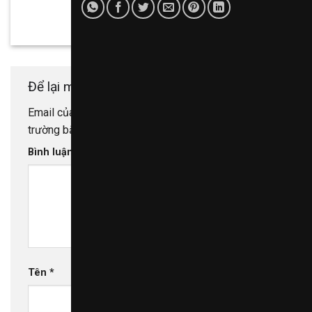
Để lại một bình luận
Email của bạn sẽ không được hiển thị công khai.
Các
trường bắt buộc được đánh dấu
*
Bình luận
*
Tên
*