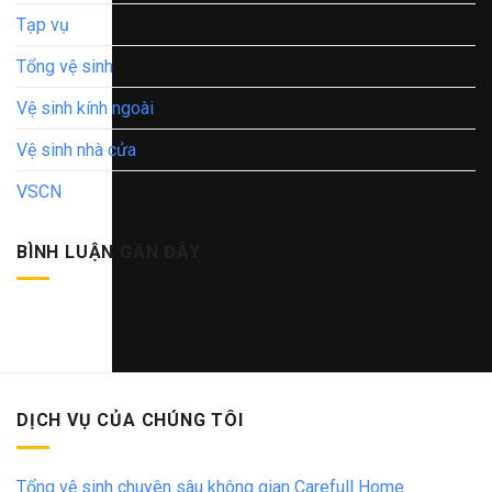
Tạp vụ
Tổng vệ sinh
Vệ sinh kính ngoài
Vệ sinh nhà cửa
VSCN
BÌNH LUẬN GẦN ĐÂY
DỊCH VỤ CỦA CHÚNG TÔI
Tổng vệ sinh chuyên sâu không gian Carefull Home