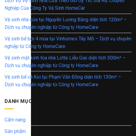
Dịch Vụ Vệ Sinh Nhà Cửa Theo Giờ Uy Tín, Giá Rẻ, Chuyên
Nghiệp Của Công Ty Vệ Sinh HomeCar
Vệ sinh nhà cửa tại Nguyễn Lương Bằng diện tích 120m² –
Dịch vụ chuyên nghiệp từ Công ty HomeCare
Vệ sinh bể bơi 4 mùa tại Vinhomes Tây Mỗ – Dịch vụ chuyên
nghiệp từ Công ty HomeCare
Vệ sinh mặt kính tòa nhà Lotte Liễu Giai diện tích 300m² –
Dịch vụ chuyên nghiệp từ Công ty HomeCare
Vệ sinh bể cá Koi tại Phạm Văn Đồng diện tích 130m² –
Dịch vụ chuyên nghiệp từ Công ty HomeCare
DANH MỤC
Cẩm nang
Sản phẩm