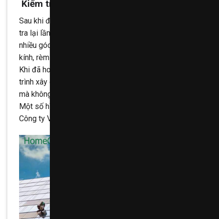
Kiểm tra chất lượng vệ sinh
Sau khi đã thực hiện theo các bước trên thì nên kiểm
tra lại lần cuối toàn bộ công trình và phải kiểm tra ở
nhiều góc độ khác nhau ( đặc biệt là kính, gạch bóng
kính, rèm tường….).
Khi đã hoàn thành xong 5 bước thực hiện trên thì công
trình xây dựng đó đã hoàn toàn có thể đi vào sử dụng
mà không còn lo ngại gì nữa.
Một số hình ảnh thực hiện của đội ngũ nhân viên
Công ty Vệ sinh công nghiệp HomeCare