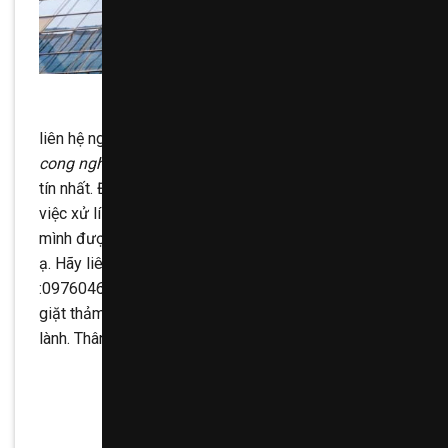
liên hệ ngay với chúng tôi để sử dụng dịch vụ
Ve sinh
cong nghiep
tốt nhất cùng chế độ ưu đãi tuyệt vời uy
tín nhất. Đặc biệt chúng tôi sẽ hỗ trợ quý khách thêm
việc xử lí những vết rách trên thảm để tấm thảm nhà
mình được hoàn hảo nhất. Thật tuyệt vời phải không
ạ. Hãy liên hệ ngay với chúng tôi với số điện thoại
:0976046266 Cảm ơn quý khách đã quan tâm dịch vụ
giặt thảm HomeCare, chúc quý khách một ngày tốt
lành. Thân ái !