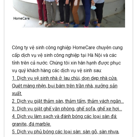
Công ty vệ sinh công nghiệp HomeCare chuyên cung
cấp dịch vụ vệ sinh công nghiệp tại Hà Nội và các
tỉnh trên cả nước. Chúng tôi xin hân hạnh được phục
vụ quý khách hàng các dịch vụ vệ sinh sau:
1. Dịch vụ vệ sinh nhà ở: lau chùi, dọn dẹp nhà cửa.
Quét màng nhện, bụi bám trên trần nhà, xưởng sản
xuất.
2. Dịch vụ giặt thảm sàn, thảm tấm, thảm vách ngăn…
3. Dịch vụ giặt ghế văn phòng, ghế sofa, ghế xe hơi…
4. Dịch vụ làm sạch và đánh bóng các loại sàn đá:
granite, đá marble.
5. Dịch vụ phủ bóng các loại sàn: sàn gỗ, sàn nhựa,