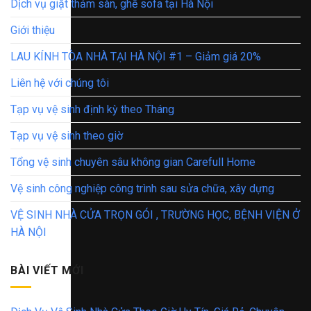
Dịch vụ giặt thảm sàn, ghế sofa tại Hà Nội
Giới thiệu
LAU KÍNH TÒA NHÀ TẠI HÀ NỘI #1 – Giảm giá 20%
Liên hệ với chúng tôi
Tạp vụ vệ sinh định kỳ theo Tháng
Tạp vụ vệ sinh theo giờ
Tổng vệ sinh chuyên sâu không gian Carefull Home
Vệ sinh công nghiệp công trình sau sửa chữa, xây dựng
VỆ SINH NHÀ CỬA TRỌN GÓI , TRƯỜNG HỌC, BỆNH VIỆN Ở
HÀ NỘI
BÀI VIẾT MỚI