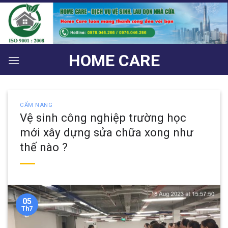
Bỏ
qua
nội
dung
HOME CARE
CẨM NANG
Vệ sinh công nghiệp trường học
mới xây dựng sửa chữa xong như
thế nào ?
05
Th7