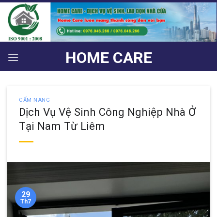
Bỏ
qua
nội
dung
HOME CARE
CẨM NANG
Dịch Vụ Vệ Sinh Công Nghiệp Nhà Ở
Tại Nam Từ Liêm
29
Th7