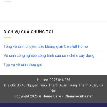
DỊCH VỤ CỦA CHÚNG TÔI
Tổng vệ sinh chuyên sâu không gian Carefull Home
Vệ sinh công nghiệp công trình sau sửa chữa, xây dựng
Tạp vụ vệ sinh theo giờ
Hotline: 0976.046.266
Địa chỉ: Số 47 Nguyễn Tuân, Thanh Xuân Trung, Thanh Xuân, Hà
Nội.
Copyright 2026 ©
Home Care - Chamsocnha.net