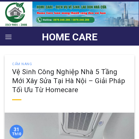
Bỏ
qua
nội
dung
HOME CARE
CẨM NANG
Vệ Sinh Công Nghiệp Nhà 5 Tầng
Mới Xây Sửa Tại Hà Nội – Giải Pháp
Tối Ưu Từ Homecare
31
Th10