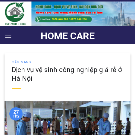
Bỏ
qua
nội
dung
HOME CARE
CẨM NANG
Dịch vụ vệ sinh công nghiệp giá rẻ ở
Hà Nội
27
Th2