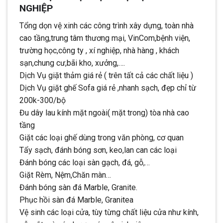
NGHIỆP
Tổng dọn vệ xinh các công trình xây dựng, toàn nhà
cao tầng,trung tâm thương mại, VinCom,bệnh viện,
trường học,công ty , xí nghiệp, nhà hàng , khách
sạn,chung cư,bãi kho, xưởng,….
Dịch Vụ giặt thảm giá rẻ ( trên tất cả các chất liệu )
Dịch Vụ giặt ghế Sofa giá rẻ ,nhanh sạch, đẹp chỉ từ
200k-300/bộ
Đu dây lau kính mặt ngoài( mặt trong) tòa nhà cao
tầng
Giặt các loại ghế dùng trong văn phòng, cơ quan
Tẩy sạch, đánh bóng sơn, keo,lan can các loại
Đánh bóng các loại sàn gạch, đá, gỗ,…
Giặt Rèm, Nệm,Chăn màn…
Đánh bóng sàn đá Marble, Granite.
Phục hồi sàn đá Marble, Granitea
Vệ sinh các loại cửa, tùy từng chất liệu cửa như kính,