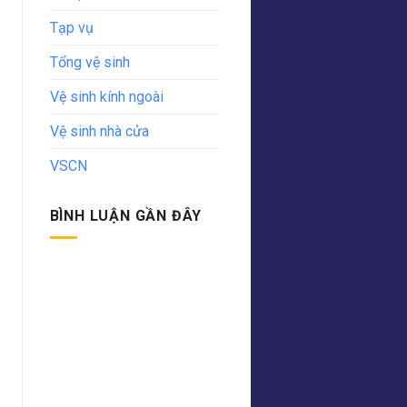
Tạp vụ
Tổng vệ sinh
Vệ sinh kính ngoài
Vệ sinh nhà cửa
VSCN
BÌNH LUẬN GẦN ĐÂY