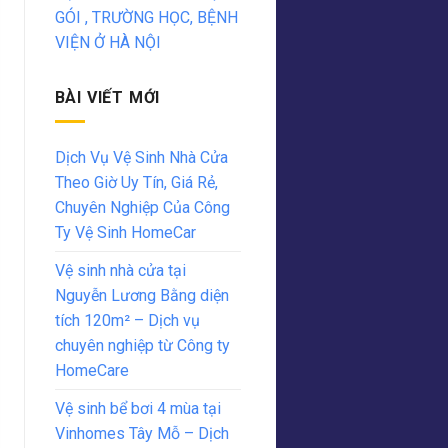
GÓI , TRƯỜNG HỌC, BỆNH
VIỆN Ở HÀ NỘI
BÀI VIẾT MỚI
Dịch Vụ Vệ Sinh Nhà Cửa
Theo Giờ Uy Tín, Giá Rẻ,
Chuyên Nghiệp Của Công
Ty Vệ Sinh HomeCar
Vệ sinh nhà cửa tại
Nguyễn Lương Bằng diện
tích 120m² – Dịch vụ
chuyên nghiệp từ Công ty
HomeCare
Vệ sinh bể bơi 4 mùa tại
Vinhomes Tây Mỗ – Dịch