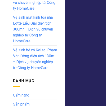
vụ chuyên nghiệp từ Công
ty HomeCare
Vệ sinh mặt kính tòa nhà
Lotte Liễu Giai diện tích
300m² – Dịch vụ chuyên
nghiệp từ Công ty
HomeCare
Vệ sinh bể cá Koi tại Phạm
Văn Đồng diện tích 130m²
– Dịch vụ chuyên nghiệp
từ Công ty HomeCare
DANH MỤC
Cẩm nang
Sản phẩm