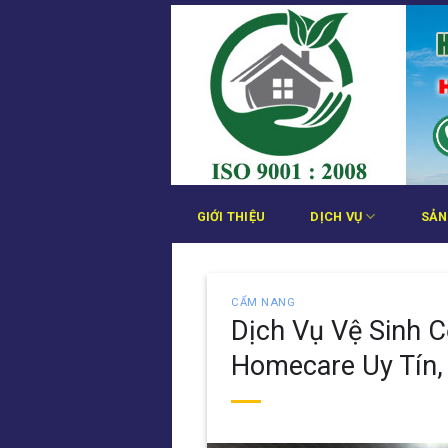
Bỏ
qua
nội
dung
GIỚI THIỆU
DỊCH VỤ
SẢN
CẨM NANG
Dịch Vụ Vệ Sinh 
Homecare Uy Tín,