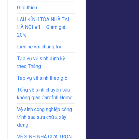
Giới thiệu
LAU KÍNH TÒA NHÀ TẠI
HÀ NỘI #1 – Giảm giá
20%
Liên hệ với chúng tôi
Tạp vụ vệ sinh định kỳ
theo Tháng
Tạp vụ vệ sinh theo giờ
Tổng vệ sinh chuyên sâu
không gian Carefull Home
Vệ sinh công nghiệp công
trình sau sửa chữa, xây
dựng
VỆ SINH NHÀ CỬA TRỌN