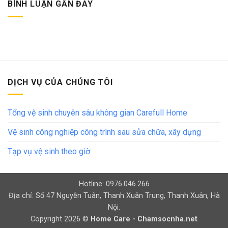
BÌNH LUẬN GẦN ĐÂY
DỊCH VỤ CỦA CHÚNG TÔI
Tổng vệ sinh chuyên sâu không gian Carefull Home
Vệ sinh công nghiệp công trình sau sửa chữa, xây dựng
Tạp vụ vệ sinh theo giờ
Hotline: 0976.046.266
Địa chỉ: Số 47 Nguyễn Tuân, Thanh Xuân Trung, Thanh Xuân, Hà
Nội.
Copyright 2026 ©
Home Care - Chamsocnha.net