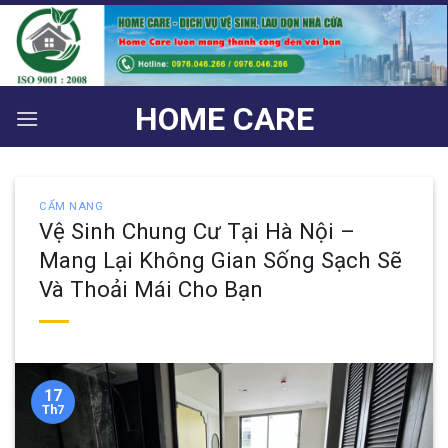
Bỏ
qua
nội
dung
HOME CARE
CẨM NANG
Vệ Sinh Chung Cư Tại Hà Nội –
Mang Lại Không Gian Sống Sạch Sẽ
Và Thoải Mái Cho Bạn
17
Th7