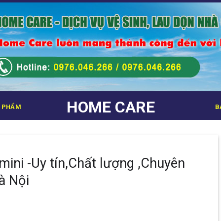
HOME CARE
 PHẨM
B
mini -Uy tín,Chất lượng ,Chuyên
à Nội