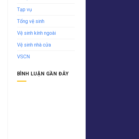
Tạp vụ
Tổng vệ sinh
Vệ sinh kính ngoài
Vệ sinh nhà cửa
VSCN
BÌNH LUẬN GẦN ĐÂY