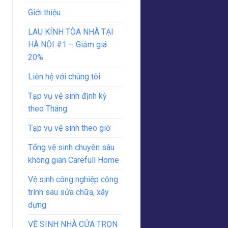
Giới thiệu
LAU KÍNH TÒA NHÀ TẠI
HÀ NỘI #1 – Giảm giá
20%
Liên hệ với chúng tôi
Tạp vụ vệ sinh định kỳ
theo Tháng
Tạp vụ vệ sinh theo giờ
Tổng vệ sinh chuyên sâu
không gian Carefull Home
Vệ sinh công nghiệp công
trình sau sửa chữa, xây
dựng
VỆ SINH NHÀ CỬA TRỌN