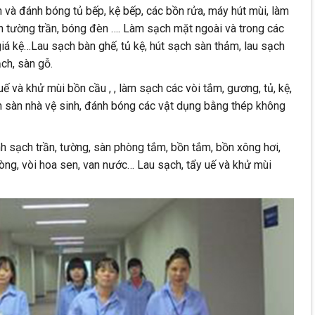
và đánh bóng tủ bếp, kệ bếp, các bồn rửa, máy hút mùi, làm
trên tường trần, bóng đèn …. Làm sạch mặt ngoài và trong các
 giá kệ…Lau sạch bàn ghế, tủ kệ, hút sạch sàn thảm, lau sạch
ch, sàn gỗ.
uế và khử mùi bồn cầu , , làm sạch các vòi tắm, gương, tủ, kệ,
 sàn nhà vệ sinh, đánh bóng các vật dụng bằng thép không
h sạch trần, tường, sàn phòng tắm, bồn tắm, bồn xông hơi,
hòng, vòi hoa sen, van nước… Lau sạch, tẩy uế và khử mùi