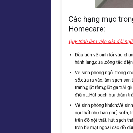
Các hạng mục trong
Homecare:
Quy trình làm việc của đội ngũ
Đầu tiên vệ sinh lối vào chu
hành lang,cửa ,công tắc điện 
Vệ sinh phòng ngủ trong chu
sổ,cửa ra vào,làm sạch sàn,
tranh,giặt rèm,giặt ga trải g
điểm ,..Hút sạch bụi thảm trả
Vệ sinh phòng khách;Vệ sinh
nội thất như bàn ghế, sofa, t
trên đồ nội thất, hút sạch 
trên bề mặt ngoài các đồ dùn