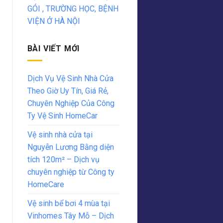
GÓI , TRƯỜNG HỌC, BỆNH
VIỆN Ở HÀ NỘI
BÀI VIẾT MỚI
Dịch Vụ Vệ Sinh Nhà Cửa
Theo Giờ Uy Tín, Giá Rẻ,
Chuyên Nghiệp Của Công
Ty Vệ Sinh HomeCar
Vệ sinh nhà cửa tại
Nguyễn Lương Bằng diện
tích 120m² – Dịch vụ
chuyên nghiệp từ Công ty
HomeCare
Vệ sinh bể bơi 4 mùa tại
Vinhomes Tây Mỗ – Dịch