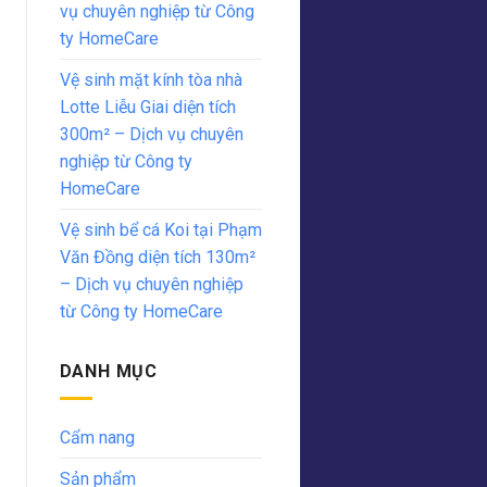
vụ chuyên nghiệp từ Công
ty HomeCare
Vệ sinh mặt kính tòa nhà
Lotte Liễu Giai diện tích
300m² – Dịch vụ chuyên
nghiệp từ Công ty
HomeCare
Vệ sinh bể cá Koi tại Phạm
Văn Đồng diện tích 130m²
– Dịch vụ chuyên nghiệp
từ Công ty HomeCare
DANH MỤC
Cẩm nang
Sản phẩm