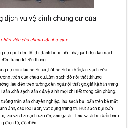
 dịch vụ vệ sinh chung cư của
 nhân viên của chúng tôi như sau:
ng cư:quét dọn lối đi ,đánh bóng nền nhà,quét dọn lau sạch
,đèn trang trí,cầu thang.
ng cư mini:lau sạch sàn,hút sạch bụi bẩn,lau sạch cửa
tường ,trần của chug cư.Làm sạch đồ nội thất :khung
iường ,lau đèn treo tường,đèn ngủ,nội thất gỗ,giá kệ,bàn trang
i sàn ,chà sạch sàn đá,vệ sinh mọi chi tiết trong căn phòng.
 tường trần sàn chuyên nghiệp, lau sạch bụi bẩn trên bề mặt
ranh ảnh, các loại đèn, vật dụng trang trí. Hút sạch bụi bẩn
thảm, lau và chà sạch sàn đá, sàn gạch… Lau sạch bụi bẩn bám
g điện tử, đồ điện….