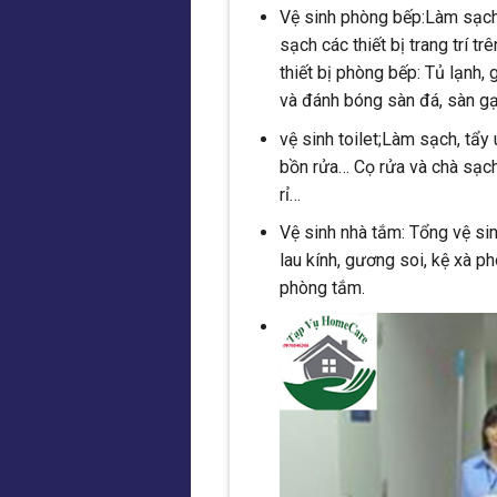
Vệ sinh phòng bếp:Làm sạch 
sạch các thiết bị trang trí 
thiết bị phòng bếp: Tủ lạnh,
và đánh bóng sàn đá, sàn gạ
vệ sinh toilet;Làm sạch, tẩy 
bồn rửa… Cọ rửa và chà sạch
rỉ…
Vệ sinh nhà tắm: Tổng vệ sin
lau kính, gương soi, kệ xà p
phòng tắm.