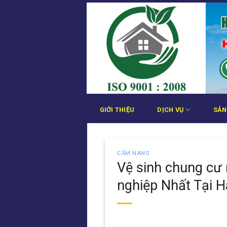
Bỏ
qua
nội
dung
GIỚI THIỆU
DỊCH VỤ
SẢN
CẨM NANG
Vệ sinh chung cư 
nghiệp Nhất Tại H