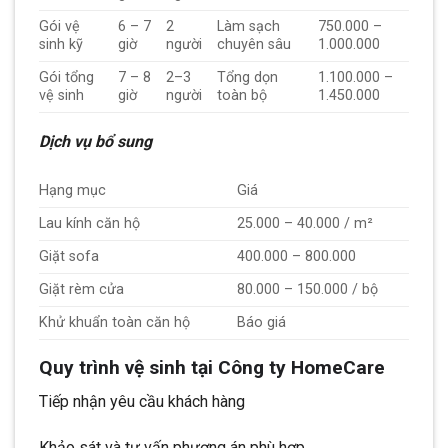
Gói vệ
6 – 7
2
Làm sạch
750.000 –
sinh kỹ
giờ
người
chuyên sâu
1.000.000
Gói tổng
7 – 8
2–3
Tổng dọn
1.100.000 –
vệ sinh
giờ
người
toàn bộ
1.450.000
Dịch vụ bổ sung
Hạng mục
Giá
Lau kính căn hộ
25.000 – 40.000 / m²
Giặt sofa
400.000 – 800.000
Giặt rèm cửa
80.000 – 150.000 / bộ
Khử khuẩn toàn căn hộ
Báo giá
Quy trình vệ sinh tại Công ty HomeCare
Tiếp nhận yêu cầu khách hàng
Khảo sát và tư vấn phương án phù hợp