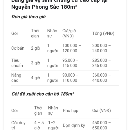
Nguyễn Phong Sắc 180m²
Đơn giá theo giờ
Thời
Nhân
Giá/giờ
Gói
Tổng (VNĐ)
gian
sự
(VNĐ)
1
100.000 –
200.000 –
Cơ bản
2 giờ
người
120.000
240.000
Tiêu
1
95.000 –
285.000 –
3 giờ
chuẩn
người
115.000
345.000
Nâng
1
90.000 –
360.000 –
4 giờ
cao
người
110.000
440.000
Gói đề xuất cho căn hộ 180m²
Thời
Nhân
Gói
Phù hợp
Giá (VNĐ)
gian
sự
Gói duy
4 – 5
1–2
450.000 –
Dọn định kỳ
trì
giờ
người
650.000