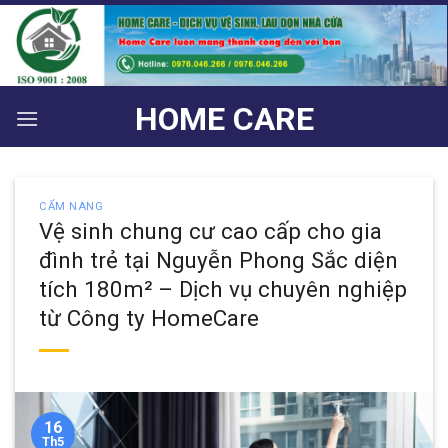
Bỏ
qua
nội
dung
HOME CARE
CẨM NANG
Vệ sinh chung cư cao cấp cho gia
đình trẻ tại Nguyễn Phong Sắc diện
tích 180m² – Dịch vụ chuyên nghiệp
từ Công ty HomeCare
16
Th5