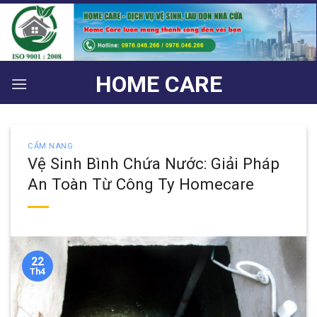
Bỏ
qua
nội
dung
HOME CARE
CẨM NANG
Vệ Sinh Bình Chứa Nước: Giải Pháp
An Toàn Từ Công Ty Homecare
22
Th4