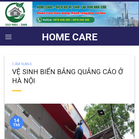
Bỏ
qua
nội
dung
HOME CARE
CẨM NANG
VỆ SINH BIỂN BẢNG QUẢNG CÁO Ở
HÀ NỘI
14
Th5