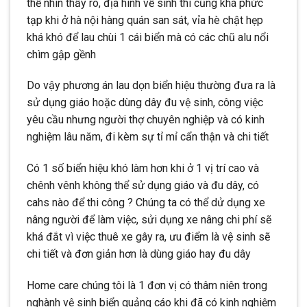
thể nhìn thấy rõ, địa hình về sinh thì cũng khá phức
tạp khi ở hà nội hàng quán san sát, vỉa hè chật hẹp
khá khó để lau chùi 1 cái biển mà có các chũ alu nổi
chìm gập gềnh
Do vậy phương án lau dọn biển hiệu thường đưa ra là
sử dụng giáo hoặc dùng dây đu vệ sinh, công việc
yêu cầu nhưng người thợ chuyên nghiệp và có kinh
nghiệm lâu năm, đi kèm sự tỉ mỉ cẩn thận và chi tiết
Có 1 số biển hiệu khó làm hơn khi ở 1 vị trí cao và
chênh vênh không thể sử dụng giáo và đu dây, có
cahs nào để thi công ? Chúng ta có thể dử dụng xe
nâng người để làm việc, sửi dụng xe nâng chi phí sẽ
khá đắt vì việc thuê xe gây ra, ưu điểm là vệ sinh sẽ
chi tiết và đơn giản hơn là dùng giáo hay đu dây
Home care chúng tôi là 1 đơn vị có thâm niên trong
nghành vệ sinh biển quảng cáo khi đã có kinh nghiệm