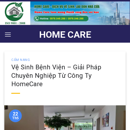
Bỏ
qua
nội
dung
HOME CARE
CẨM NANG
Vệ Sinh Bệnh Viện – Giải Pháp
Chuyên Nghiệp Từ Công Ty
HomeCare
22
Th5