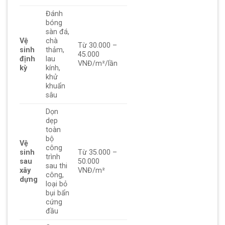
Đánh
bóng
sàn đá,
Vệ
chà
Từ 30.000 –
sinh
thảm,
45.000
định
lau
VNĐ/m²/lần
kỳ
kính,
khử
khuẩn
sâu
Dọn
dẹp
toàn
bộ
Vệ
công
sinh
Từ 35.000 –
trình
sau
50.000
sau thi
xây
VNĐ/m²
công,
dựng
loại bỏ
bụi bẩn
cứng
đầu