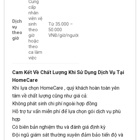
Cung
cấp
nhân
viên vệ
Dịch
sinh
Từ 35.000 –
vụ
theo
50.000
theo
giờ
VNĐ/giờ/người
giờ
hoặc
theo
ca làm
việc
Cam Kết Về Chất Lượng Khi Sử Dụng Dịch Vụ Tại
HomeCare
Khi lựa chọn HomeCare , quý khách hoàn toàn yên
tâm về chất lượng cũng như giá cả:
Không phát sinh chi phí ngoài hợp đồng
Hỗ trợ tư vấn miễn phí để lựa chọn gói dịch vụ phù
hợp
Có biên bản nghiệm thu và đánh giá định kỳ
Đội ngũ giám sát thường xuyên đảm bảo tiến độ và