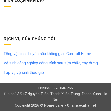
BÌNH LUẬN GẦN ĐÂY
DỊCH VỤ CỦA CHÚNG TÔI
Tổng vệ sinh chuyên sâu không gian Carefull Home
Vệ sinh công nghiệp công trình sau sửa chữa, xây dựng
Tạp vụ vệ sinh theo giờ
Hotline: 0976.046.266
Địa chỉ: Số 47 Nguyễn Tuân, Thanh Xuân Trung, Thanh Xuân, Hà
Nội.
Copyright 2026 ©
Home Care - Chamsocnha.net