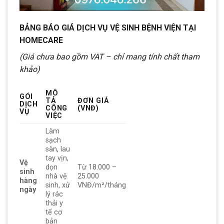
BẢNG BÁO GIÁ DỊCH VỤ VỆ SINH BỆNH VIỆN TẠI
HOMECARE
(Giá chưa bao gồm VAT – chỉ mang tính chất tham
khảo)
MÔ
GÓI
TẢ
ĐƠN GIÁ
DỊCH
CÔNG
(VNĐ)
VỤ
VIỆC
Làm
sạch
sàn, lau
tay vịn,
Vệ
dọn
Từ 18.000 –
sinh
nhà vệ
25.000
hàng
sinh, xử
VNĐ/m²/tháng
ngày
lý rác
thải y
tế cơ
bản