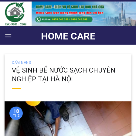
Bỏ
qua
nội
dung
HOME CARE
CẨM NANG
VỆ SINH BỂ NƯỚC SẠCH CHUYÊN
NGHIỆP TẠI HÀ NỘI
18
Th2