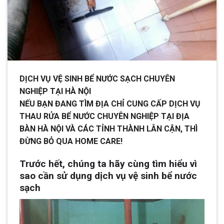
DỊCH VỤ VỆ SINH BỂ NƯỚC SẠCH CHUYÊN
NGHIỆP TẠI HÀ NỘI
NẾU BẠN ĐANG TÌM ĐỊA CHỈ CUNG CẤP DỊCH VỤ
THAU RỬA BỂ NƯỚC CHUYÊN NGHIỆP TẠI ĐỊA
BÀN HÀ NỘI VÀ CÁC TỈNH THÀNH LÂN CẬN, THÌ
ĐỪNG BỎ QUA HOME CARE!
Trước hết, chúng ta hãy cùng tìm hiểu vì
sao cần sử dụng dịch vụ vệ sinh bể nước
sạch