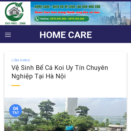
Bỏ
qua
nội
dung
HOME CARE
CẨM NANG
Vệ Sinh Bể Cá Koi Uy Tín Chuyên
Nghiệp Tại Hà Nội
04
Th7