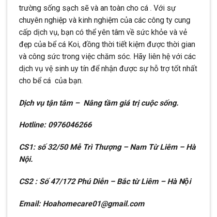
trường sống sạch sẽ và an toàn cho cá . Với sự
chuyên nghiệp và kinh nghiệm của các công ty cung
cấp dịch vụ, bạn có thể yên tâm về sức khỏe và vẻ
đẹp của bể cá Koi, đồng thời tiết kiệm được thời gian
và công sức trong việc chăm sóc. Hãy liên hệ với các
dịch vụ vệ sinh uy tín để nhận được sự hỗ trợ tốt nhất
cho bể cá của bạn.
D
ị
ch v
ụ
t
ậ
n t
â
m
–
N
â
ng t
ầ
m gi
á
tr
ị
cu
ộ
c s
ố
ng.
Hotline: 0976046266
CS1: s
ố
32/50 M
ễ
Tr
ì
Th
ượ
ng
–
Nam T
ừ
Li
ê
m
–
H
à
N
ộ
i.
CS2 : Số 47/172 Phú Di
ê
̃n
–
B
ă
́c t
ư
̀ Li
ê
m
–
Hà N
ô
̣i
Email: Hoahomecare01@gmail.com