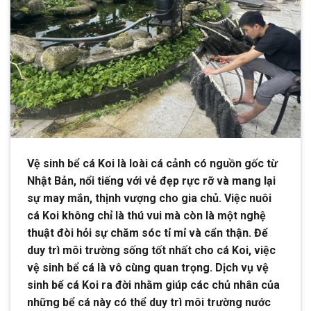
Vệ sinh bể cá Koi là loài cá cảnh có nguồn gốc từ
Nhật Bản, nổi tiếng với vẻ đẹp rực rỡ và mang lại
sự may mắn, thịnh vượng cho gia chủ. Việc nuôi
cá Koi không chỉ là thú vui mà còn là một nghệ
thuật đòi hỏi sự chăm sóc tỉ mỉ và cẩn thận. Để
duy trì môi trường sống tốt nhất cho cá Koi, việc
vệ sinh bể cá là vô cùng quan trọng. Dịch vụ vệ
sinh bể cá Koi ra đời nhằm giúp các chủ nhân của
những bể cá này có thể duy trì môi trường nước