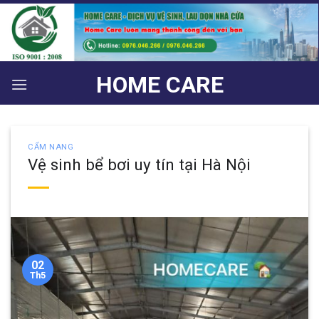
Bỏ
qua
nội
dung
HOME CARE
CẨM NANG
Vệ sinh bể bơi uy tín tại Hà Nội
02
Th5