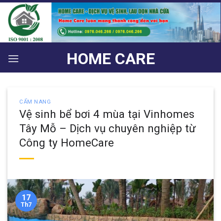
Bỏ
qua
nội
dung
HOME CARE
CẨM NANG
Vệ sinh bể bơi 4 mùa tại Vinhomes
Tây Mỗ – Dịch vụ chuyên nghiệp từ
Công ty HomeCare
17
Th7