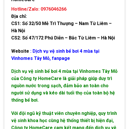
Hotline/Zalo: 0976046266
Địa chỉ:
CS1: Số 32/50 Mễ Trì Thượng – Nam Từ Liêm –
Hà Nội
CS2: Số 47/172 Phú Diễn – Bắc Từ Liêm – Hà Nội
Website
:
Dịch vụ vệ sinh bể bơi 4 mùa tại
Vinhomes Tây Mỗ,
fanpage
Dịch vụ vệ sinh bể bơi 4 mùa tại Vinhomes Tây Mỗ
của Công ty HomeCare là giải pháp giúp duy trì
nguồn nước trong sạch, đảm bảo an toàn cho
người sử dụng và kéo dài tuổi thọ của toàn bộ hệ
thống bể bơi.
Với đội ngũ kỹ thuật viên chuyên nghiệp, quy trình
vệ sinh khoa học cùng hệ thống thiết bị hiện đại,
Công ty HomeCare cam kết mang đến dịch vụ vệ