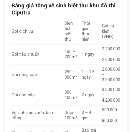
Bảng giá tổng vệ sinh biệt thự khu đô thị
Ciputra
Diện
Thời
Giá dự
tích
gian
Gói dịch vụ
kiến
biệt
thực
(VNĐ)
thự
hiện
2.200.000
150 –
Gói tiêu chuẩn
1 ngày
–
200m²
2.500.000
2.800.000
250 –
1 – 1.5
Gói nâng cao
–
300m²
ngày
3.300.000
3.500.000
300 –
Gói cao cấp
2 ngày
–
400m²
4.200.000
500.000
Vệ sinh sân vườn, ban
Dưới
3 – 4
–
công
100m²
giờ
800.000
Báo giá