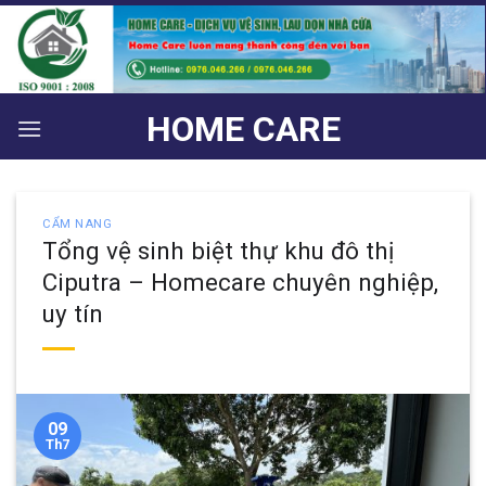
Bỏ
qua
nội
dung
HOME CARE
CẨM NANG
Tổng vệ sinh biệt thự khu đô thị
Ciputra – Homecare chuyên nghiệp,
uy tín
09
Th7