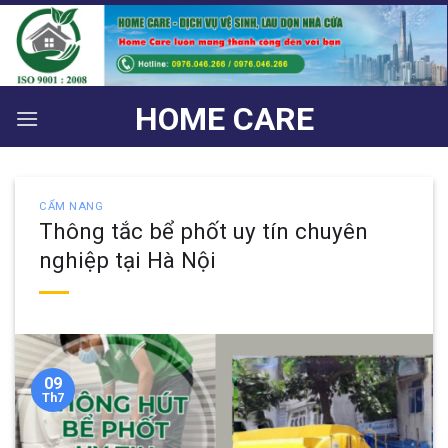
Bỏ
qua
nội
dung
HOME CARE
CẨM NANG
Thông tắc bể phốt uy tín chuyên
nghiệp tại Hà Nội
09
Th7