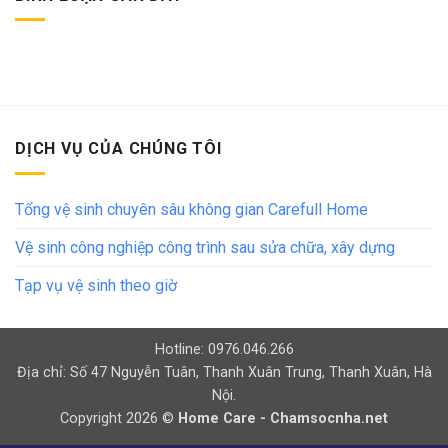
DỊCH VỤ CỦA CHÚNG TÔI
Tổng vệ sinh chuyên sâu không gian Carefull Home
Vệ sinh công nghiệp công trình sau sửa chữa, xây dựng
Tạp vụ vệ sinh theo giờ
Hotline: 0976.046.266
Địa chỉ: Số 47 Nguyễn Tuân, Thanh Xuân Trung, Thanh Xuân, Hà
Nội.
Copyright 2026 ©
Home Care - Chamsocnha.net