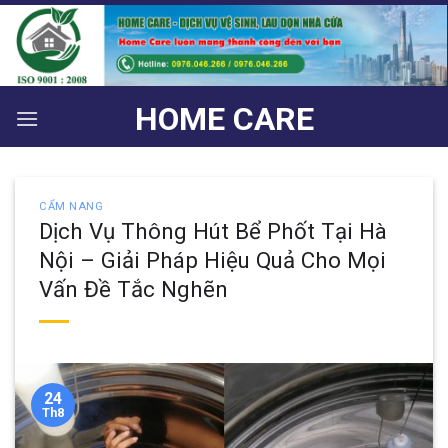
Bỏ
qua
nội
dung
HOME CARE
CẨM NANG
Dịch Vụ Thông Hút Bể Phốt Tại Hà
Nội – Giải Pháp Hiệu Quả Cho Mọi
Vấn Đề Tắc Nghẽn
24
Th8