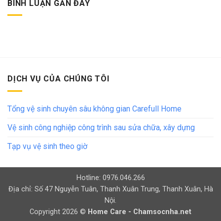
BÌNH LUẬN GẦN ĐÂY
DỊCH VỤ CỦA CHÚNG TÔI
Tổng vệ sinh chuyên sâu không gian Carefull Home
Vệ sinh công nghiệp công trình sau sửa chữa, xây dựng
Tạp vụ vệ sinh theo giờ
Hotline: 0976.046.266
Địa chỉ: Số 47 Nguyễn Tuân, Thanh Xuân Trung, Thanh Xuân, Hà
Nội.
Copyright 2026 ©
Home Care - Chamsocnha.net