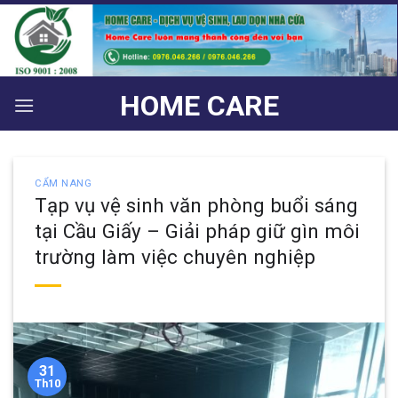
Bỏ
qua
nội
dung
HOME CARE
CẨM NANG
Tạp vụ vệ sinh văn phòng buổi sáng
tại Cầu Giấy – Giải pháp giữ gìn môi
trường làm việc chuyên nghiệp
31
Th10