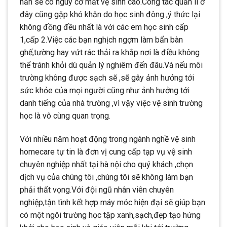
hẳn sẽ có nguy cơ mất vệ sinh cao.Công tác quản lí ở
đây cũng gặp khó khăn do học sinh đông ,ý thức lại
không đồng đều nhất là với các em học sinh cấp
1,cấp 2.Việc các bạn nghịch ngợm làm bẩn bàn
ghế,tường hay vứt rác thải ra khắp nơi là điều không
thể tránh khỏi dù quản lý nghiêm đến đâu.Và nếu môi
trường không được sạch sẽ ,sẽ gây ảnh hưởng tới
sức khỏe của mọi người cũng như ảnh hưởng tới
danh tiếng của nhà trường ,vì vậy việc vệ sinh trường
học là vô cùng quan trọng.
Với nhiều năm hoạt động trong ngành nghề vệ sinh
homecare tự tin là đơn vị cung cấp tạp vụ vệ sinh
chuyên nghiệp nhất tại hà nội cho quý khách ,chọn
dịch vụ của chúng tôi ,chúng tôi sẽ không làm bạn
phải thất vọng.Với đội ngũ nhân viên chuyên
nghiệp,tận tình kết hợp máy móc hiện đại sẽ giúp bạn
có một ngôi trường học tập xanh,sạch,đẹp tạo hứng