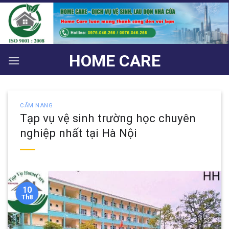
Bỏ
qua
nội
dung
HOME CARE
CẨM NANG
Tạp vụ vệ sinh trường học chuyên
nghiệp nhất tại Hà Nội
10
Th8