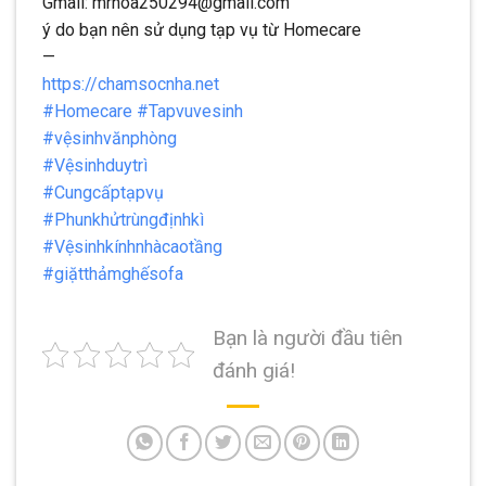
Gmail: mrhoa250294@gmail.com
ý do bạn nên sử dụng tạp vụ từ Homecare
—
https://chamsocnha.net
#Homecare
#Tapvuvesinh
#vệsinhvănphòng
#Vệsinhduytrì
#Cungcấptạpvụ
#Phunkhửtrùngđịnhkì
#Vệsinhkínhnhàcaotầng
#giặtthảmghếsofa
Bạn là người đầu tiên
đánh giá!