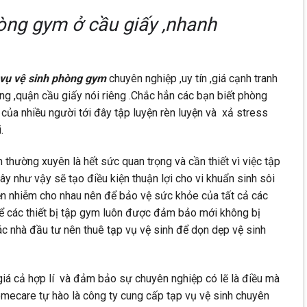
òng gym ở cầu giấy ,nhanh
 vụ vệ sinh phòng gym
chuyên nghiệp ,uy tín ,giá cạnh tranh
ng ,quận cầu giấy nói riêng .Chắc hẳn các bạn biết phòng
của nhiều người tới đây tập luyện rèn luyện và xả stress
.
thường xuyên là hết sức quan trọng và cần thiết vì việc tập
y như vậy sẽ tạo điều kiện thuận lợi cho vi khuẩn sinh sôi
uyền nhiễm cho nhau nên để bảo vệ sức khỏe của tất cả các
để các thiết bị tập gym luôn được đảm bảo mới không bị
ác nhà đầu tư nên thuê tạp vụ vệ sinh để dọn dẹp vệ sinh
giá cả hợp lí và đảm bảo sự chuyên nghiệp có lẽ là điều mà
omecare tự hào là công ty cung cấp tạp vụ vệ sinh chuyên