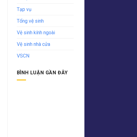
Tạp vụ
Tổng vệ sinh
Vệ sinh kính ngoài
Vệ sinh nhà cửa
VSCN
BÌNH LUẬN GẦN ĐÂY