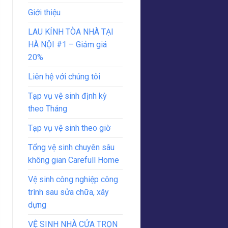
Giới thiệu
LAU KÍNH TÒA NHÀ TẠI
HÀ NỘI #1 – Giảm giá
20%
Liên hệ với chúng tôi
Tạp vụ vệ sinh định kỳ
theo Tháng
Tạp vụ vệ sinh theo giờ
Tổng vệ sinh chuyên sâu
không gian Carefull Home
Vệ sinh công nghiệp công
trình sau sửa chữa, xây
dựng
VỆ SINH NHÀ CỬA TRỌN