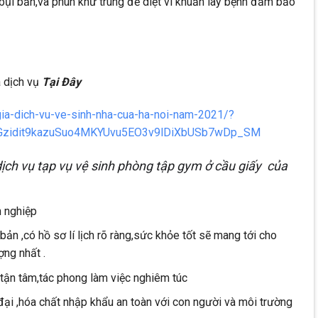
ụi bẩn,và phun khử trùng để diệt vi khuẩn lây bệnh đảm bảo
á dịch vụ
Tại Đây
gia-dich-vu-ve-sinh-nha-cua-ha-noi-nam-2021/?
_Gzidit9kazuSuo4MKYUvu5EO3v9lDiXbUSb7wDp_SM
ịch vụ tạp vụ vệ sinh phòng tập gym ở cầu giấy của
n nghiệp
ản ,có hồ sơ lí lịch rõ ràng,sức khỏe tốt sẽ mang tới cho
ợng nhất .
,tận tâm,tác phong làm việc nghiêm túc
đại ,hóa chất nhập khẩu an toàn với con người và môi trường