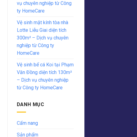
vụ chuyên nghiệp từ Công
ty HomeCare
Vệ sinh mặt kính tòa nhà
Lotte Liễu Giai diện tích
300m² – Dịch vụ chuyên
nghiệp từ Công ty
HomeCare
Vệ sinh bể cá Koi tại Phạm
Văn Đồng diện tích 130m²
– Dịch vụ chuyên nghiệp
từ Công ty HomeCare
DANH MỤC
Cẩm nang
Sản phẩm