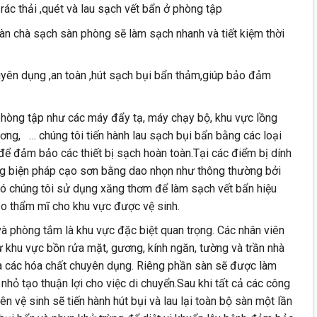
rác thải ,quét và lau sạch vết bẩn ở phòng tập
n chà sạch sàn phòng sẽ làm sạch nhanh và tiết kiệm thời
yên dụng ,an toàn ,hút sạch bụi bẩn thảm,giúp bảo đảm
hòng tập như các máy đẩy tạ, máy chạy bộ, khu vực lồng
ơng, … chúng tôi tiến hành lau sạch bụi bẩn bằng các loại
n để đảm bảo các thiết bị sạch hoàn toàn.Tại các điểm bị dính
ng biện pháp cạo sơn bằng dao nhọn như thông thường bởi
ó chúng tôi sử dụng xăng thơm để làm sạch vết bẩn hiệu
o thẩm mĩ cho khu vực được vệ sinh.
 và phòng tắm là khu vực đặc biệt quan trọng. Các nhân viên
ừ khu vực bồn rửa mặt, gương, kính ngăn, tường và trần nhà
à các hóa chất chuyên dụng. Riêng phần sàn sẽ được làm
hỏ tạo thuận lợi cho việc di chuyển.Sau khi tất cả các công
n vệ sinh sẽ tiến hành hút bụi và lau lại toàn bộ sàn một lần