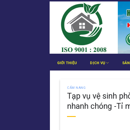
Bỏ
qua
nội
dung
GIỚI THIỆU
DỊCH VỤ
SẢN
CẨM NANG
Tạp vụ vệ sinh p
nhanh chóng -Tỉ 