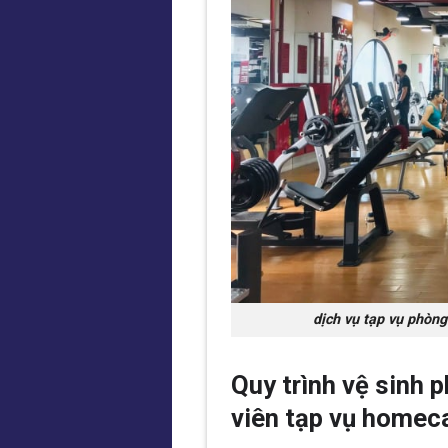
dịch vụ tạp vụ phòng
Quy trình vệ sinh 
viên tạp vụ homec