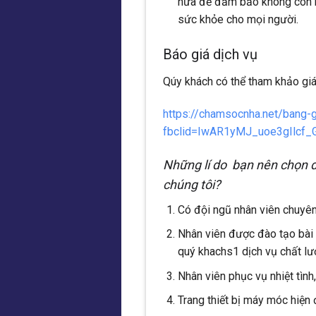
nữa để đảm bảo không còn b
sức khỏe cho mọi người.
Báo giá dịch vụ
Qúy khách có thể tham khảo gi
https://chamsocnha.net/bang-
fbclid=IwAR1yMJ_uoe3gIlcf
Những lí do bạn nên chọn d
chúng tôi?
Có đội ngũ nhân viên chuyê
Nhân viên được đào tạo bài b
quý khachs1 dịch vụ chất lư
Nhân viên phục vụ nhiệt tình
Trang thiết bị máy móc hiện 