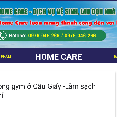
HOME CARE
 PHẨM
B
hòng gym ở Cầu Giấy -Làm sạch
mỉ