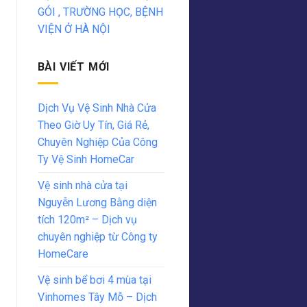
GÓI , TRƯỜNG HỌC, BỆNH
VIỆN Ở HÀ NỘI
BÀI VIẾT MỚI
Dịch Vụ Vệ Sinh Nhà Cửa
Theo Giờ Uy Tín, Giá Rẻ,
Chuyên Nghiệp Của Công
Ty Vệ Sinh HomeCar
Vệ sinh nhà cửa tại
Nguyễn Lương Bằng diện
tích 120m² – Dịch vụ
chuyên nghiệp từ Công ty
HomeCare
Vệ sinh bể bơi 4 mùa tại
Vinhomes Tây Mỗ – Dịch