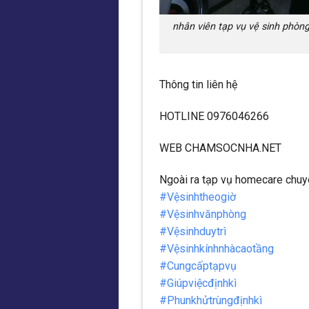
nhân viên tạp vụ vệ sinh phòn
Thông tin liên hệ
HOTLINE 0976046266
WEB CHAMSOCNHA.NET
Ngoài ra tạp vụ homecare chuyê
#Vệsinhtheogiờ
#Vệsinhvănphòng
#Vệsinhduytrì
#Vệsinhkínhnhàcaotầng
#Cungcấptạpvụ
#Giúpviệcđịnhkì
#Phunkhửtrùngđịnhkì