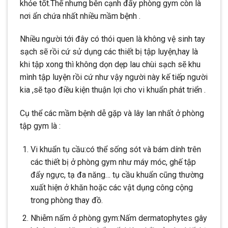
khỏe tốt.Thế nhưng bên cạnh đấy phòng gym còn là
nơi ẩn chứa nhất nhiều mầm bệnh .
Nhiều người tới đây có thói quen là không vệ sinh tay
sạch sẽ rồi cứ sử dụng các thiết bị tập luyện,hay là
khi tập xong thì không dọn dẹp lau chùi sạch sẽ khu
mình tập luyện rồi cứ như vậy người này kế tiếp người
kia ,sẽ tạo điều kiện thuận lợi cho vi khuẩn phát triển .
Cụ thể các mầm bệnh dễ gặp và lây lan nhất ở phòng
tập gym là :
Vi khuẩn tụ cầu:có thể sống sót và bám dính trên
các thiết bị ở phòng gym như máy móc, ghế tập
đẩy ngực, tạ đa năng… tụ cầu khuẩn cũng thường
xuất hiện ở khăn hoặc các vật dụng công cộng
trong phòng thay đồ.
Nhiễm nấm ở phòng gym:Nấm dermatophytes gây