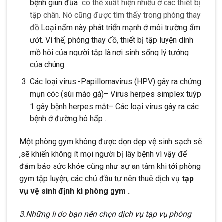
bệnh giun đũa
có thể xuất hiện nhiều ở các thiết bị
tập chân. Nó cũng được tìm thấy trong phòng thay
đồ.
Loại nấm này phát triển mạnh ở môi trường ẩm
ướt. Vì thế, phòng thay đồ, thiết bị tập luyện dính
mồ hôi của người tập là nơi sinh sống lý tưởng
của chúng.
Các loại virus:-Papillomavirus (HPV) gây ra chứng
mụn cóc (sùi mào gà)– Virus herpes simplex tuýp
1 gây bệnh herpes mắt– Các loại virus gây ra các
bệnh ở đường hô hấp .
Một phòng gym không được dọn dẹp vệ sinh sạch sẽ
,sẽ khiến không ít mọi người bị lây bệnh vì vậy để
đảm bảo sức khỏe cũng như sự an tâm khi tới phòng
gym tập luyện, các chủ đầu tư nên thuê dịch vụ
tạp
vụ vệ sinh định kì phòng gym .
3.Những lí do bạn nên chọn dịch vụ tạp vụ phòng