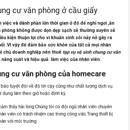
ung cư văn phòng ở cầu giấy
 việc và dành phần lớn thời gian ở đó để nghỉ ngơi ,ăn
ăn phòng không được dọn dẹp sạch sẽ thường xuyên sẽ
iều kiện thuận lợi cho vi khuẩn sinh sôi nảy nở gây ra
hổi .Vì vậy để đảm bảo sức khỏe của tất cả mọi nhân
thì chủ doanh nghiệp nên thuê
tạp vụ vệ sinh chung cư văn
năng suất và hiệu quả làm việc của nhân viên.
hung cư văn phòng của homecare
ảo tuyệt đói về độ tin cậy cũng như chất lượng dịch vụ
ử dụng làm theo giờ hoặc định kỳ.
ảm thấy hài lòng.Chúng tôi có đội ngũ nhân viên chuyên
ân viên có trách nhiệm cao trong công việc.Trang thiết bị
àn với môi trường .