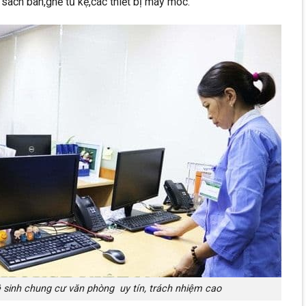
sach bàn,ghế tủ kệ,các thiết bị máy móc.
ệ sinh chung cư văn phòng uy tín, trách nhiệm cao