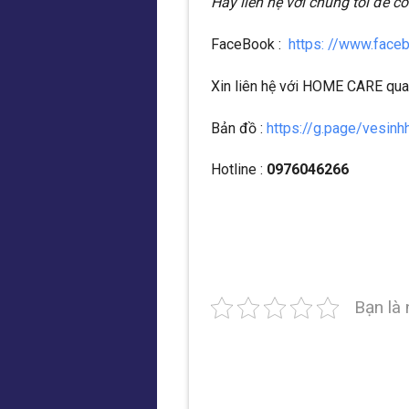
Hãy liên hệ với chúng tôi để có
FaceBook :
https: //www.fac
Xin liên hệ với HOME CARE qua
Bản đồ :
https://g.page/vesi
Hotline :
0976046266
Bạn là 