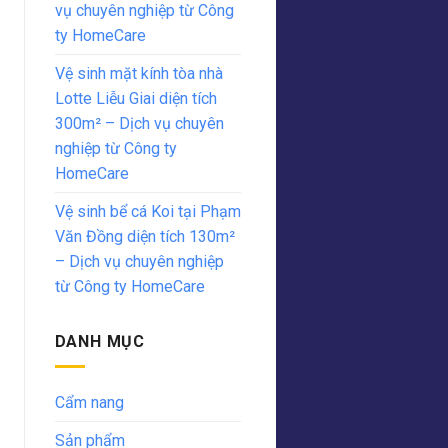
vụ chuyên nghiệp từ Công
ty HomeCare
Vệ sinh mặt kính tòa nhà
Lotte Liễu Giai diện tích
300m² – Dịch vụ chuyên
nghiệp từ Công ty
HomeCare
Vệ sinh bể cá Koi tại Phạm
Văn Đồng diện tích 130m²
– Dịch vụ chuyên nghiệp
từ Công ty HomeCare
DANH MỤC
Cẩm nang
Sản phẩm