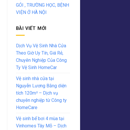
GÓI , TRƯỜNG HỌC, BỆNH
VIỆN Ở HÀ NỘI
BÀI VIẾT MỚI
Dịch Vụ Vệ Sinh Nhà Cửa
Theo Giờ Uy Tín, Giá Rẻ,
Chuyên Nghiệp Của Công
Ty Vệ Sinh HomeCar
Vệ sinh nhà cửa tại
Nguyễn Lương Bằng diện
tích 120m² – Dịch vụ
chuyên nghiệp từ Công ty
HomeCare
Vệ sinh bể bơi 4 mùa tại
Vinhomes Tây Mỗ – Dịch