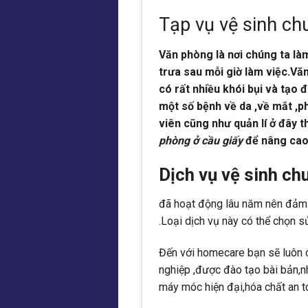
Tạp vụ vệ sinh ch
Văn phòng là nơi chúng ta làm
trưa sau mỗi giờ làm việc.V
có rất nhiều khói bụi và tạo đ
một số bệnh về da ,về mắt ,p
viên cũng như quản lí ở đây 
phòng ở cầu giấy
để nâng cao 
Dịch vụ vệ sinh c
đã hoạt động lâu năm nên đảm b
.Loại dịch vụ này có thể chọn s
Đến với homecare bạn sẽ luôn c
nghiệp ,được đào tạo bài bản,nh
máy móc hiện đại,hóa chất an to