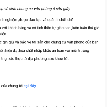
vụ vệ sinh chung cư văn phòng ở cầu giấy
inh nghiệm ,được đào tạo và quản lí chặt chẽ
với khách hàng và có tinh thần tự giác cao ,luôn tuân thủ giờ
iệc .
ệc gìn giữ và bảo vệ tài sản cho chung cư văn phòng của bạn
tiến,hiện đại,hóa chất nhập khẩu an toàn với môi trường
õ ràng ,xác thực từ địa phương,sức khỏe tốt
 của chúng tôi
tại đây