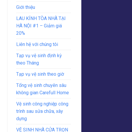
Giới thiệu
LAU KÍNH TÒA NHÀ TẠI
HÀ NỘI #1 – Giảm giá
20%
Liên hệ với chúng tôi
Tạp vụ vệ sinh định kỳ
theo Tháng
Tạp vụ vệ sinh theo giờ
Tổng vệ sinh chuyên sâu
không gian Carefull Home
Vệ sinh công nghiệp công
trình sau sửa chữa, xây
dựng
VỆ SINH NHÀ CỬA TRỌN