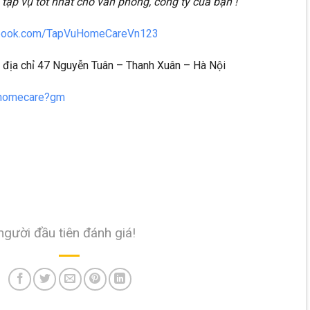
 tạp vụ tốt nhất cho văn phòng, công ty của bạn !
ebook.com/TapVuHomeCareVn123
 địa chỉ 47 Nguyễn Tuân – Thanh Xuân – Hà Nội
nhhomecare?gm
người đầu tiên đánh giá!