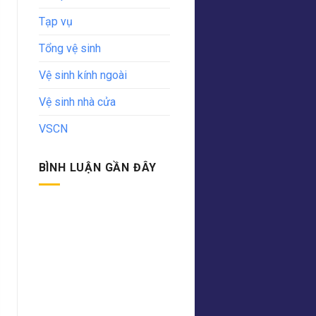
Tạp vụ
Tổng vệ sinh
Vệ sinh kính ngoài
Vệ sinh nhà cửa
VSCN
BÌNH LUẬN GẦN ĐÂY