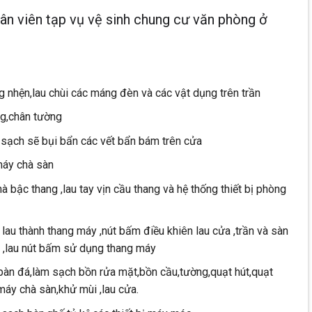
hân viên tạp vụ vệ sinh chung cư văn phòng ở
g nhện,lau chùi các máng đèn và các vật dụng trên trần
ng,chân tường
i sạch sẽ bụi bẩn các vết bẩn bám trên cửa
máy chà sàn
à bậc thang ,lau tay vịn cầu thang và hệ thống thiết bị phòng
lau thành thang máy ,nút bấm điều khiên lau cửa ,trần và sàn
 ,lau nút bấm sử dụng thang máy
u bàn đá,làm sạch bồn rửa mặt,bồn cầu,tường,quạt hút,quạt
máy chà sàn,khử mùi ,lau cửa.