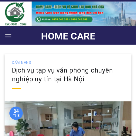
Bỏ
qua
nội
dung
HOME CARE
CẨM NANG
Dịch vụ tạp vụ văn phòng chuyên
nghiệp uy tín tại Hà Nội
04
Th8