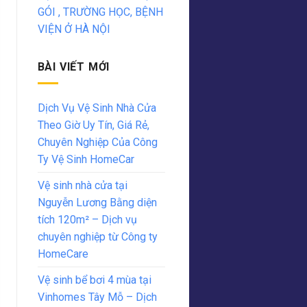
GÓI , TRƯỜNG HỌC, BỆNH
VIỆN Ở HÀ NỘI
BÀI VIẾT MỚI
Dịch Vụ Vệ Sinh Nhà Cửa
Theo Giờ Uy Tín, Giá Rẻ,
Chuyên Nghiệp Của Công
Ty Vệ Sinh HomeCar
Vệ sinh nhà cửa tại
Nguyễn Lương Bằng diện
tích 120m² – Dịch vụ
chuyên nghiệp từ Công ty
HomeCare
Vệ sinh bể bơi 4 mùa tại
Vinhomes Tây Mỗ – Dịch