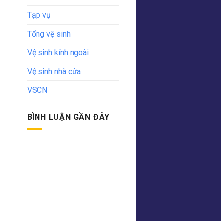
Tạp vụ
Tổng vệ sinh
Vệ sinh kính ngoài
Vệ sinh nhà cửa
VSCN
BÌNH LUẬN GẦN ĐÂY