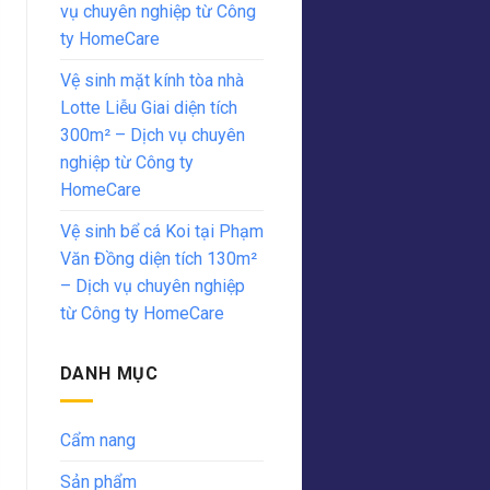
vụ chuyên nghiệp từ Công
ty HomeCare
Vệ sinh mặt kính tòa nhà
Lotte Liễu Giai diện tích
300m² – Dịch vụ chuyên
nghiệp từ Công ty
HomeCare
Vệ sinh bể cá Koi tại Phạm
Văn Đồng diện tích 130m²
– Dịch vụ chuyên nghiệp
từ Công ty HomeCare
DANH MỤC
Cẩm nang
Sản phẩm