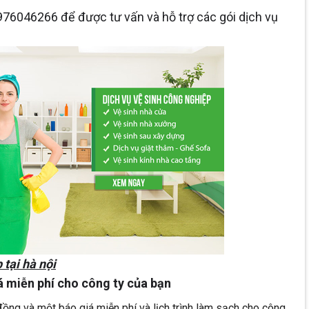
0976046266 để được tư vấn và hỗ trợ các gói dịch vụ
 tại hà nội
á miễn phí cho công ty của bạn
ồng và một báo giá miễn phí và lịch trình làm sạch cho công