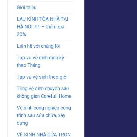
Giới thiệu
LAU KÍNH TÒA NHÀ TẠI
HÀ NỘI #1 – Giảm giá
20%
Liên hệ với chúng tôi
Tạp vụ vệ sinh định kỳ
theo Tháng
Tạp vụ vệ sinh theo giờ
Tổng vệ sinh chuyên sâu
không gian Carefull Home
Vệ sinh công nghiệp công
trình sau sửa chữa, xây
dựng
VỆ SINH NHÀ CỬA TRỌN