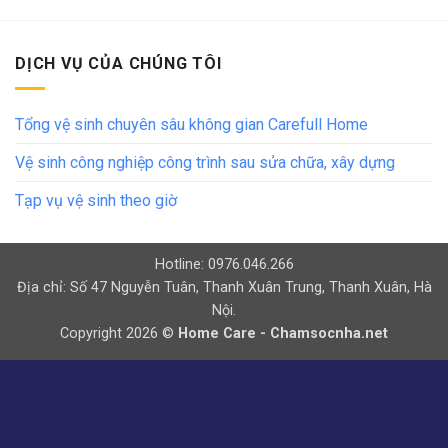
DỊCH VỤ CỦA CHÚNG TÔI
Tổng vệ sinh chuyên sâu không gian Carefull Home
Vệ sinh công nghiệp công trình sau sửa chữa, xây dựng
Tạp vụ vệ sinh theo giờ
Hotline: 0976.046.266
Địa chỉ: Số 47 Nguyễn Tuân, Thanh Xuân Trung, Thanh Xuân, Hà
Nội.
Copyright 2026 ©
Home Care - Chamsocnha.net