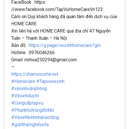
FaceBook : https:
//www.facebook.com/TapVuHomeCareVn123
Cảm ơn Quý khách hàng đã quan tâm đến dịch vụ của
HOME CARE
Xin liên hệ với HOME CARE qua địa chỉ 47 Nguyễn
Tuân – Thanh Xuân – Hà Nội
Bản đồ :
https://g.page/vesinhhomecare?gm
Hotline : 0976046266
Gmail: mrhoa250294@gmail.com
—
https://chamsocnha.net
#Homecare
#Tapvuvesinh
#vệsinhvănphòng
#Vệsinhduytrì
#Cungcấptạpvụ
#Phunkhửtrùngđịnhkì
#Vệsinhkínhnhàcaotầng
#giặtthảmghếsofa