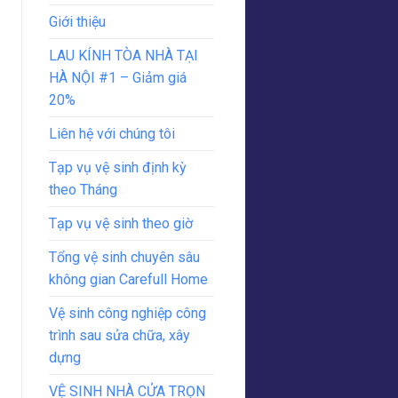
Giới thiệu
LAU KÍNH TÒA NHÀ TẠI
HÀ NỘI #1 – Giảm giá
20%
Liên hệ với chúng tôi
Tạp vụ vệ sinh định kỳ
theo Tháng
Tạp vụ vệ sinh theo giờ
Tổng vệ sinh chuyên sâu
không gian Carefull Home
Vệ sinh công nghiệp công
trình sau sửa chữa, xây
dựng
VỆ SINH NHÀ CỬA TRỌN