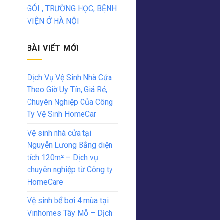
GÓI , TRƯỜNG HỌC, BỆNH
VIỆN Ở HÀ NỘI
BÀI VIẾT MỚI
Dịch Vụ Vệ Sinh Nhà Cửa
Theo Giờ Uy Tín, Giá Rẻ,
Chuyên Nghiệp Của Công
Ty Vệ Sinh HomeCar
Vệ sinh nhà cửa tại
Nguyễn Lương Bằng diện
tích 120m² – Dịch vụ
chuyên nghiệp từ Công ty
HomeCare
Vệ sinh bể bơi 4 mùa tại
Vinhomes Tây Mỗ – Dịch