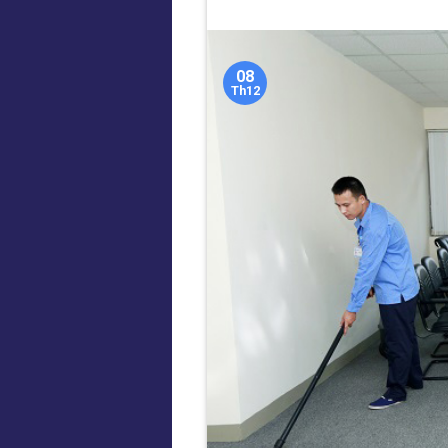
08
Th12