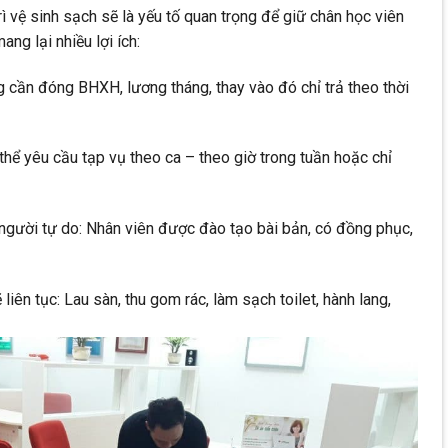
trì vệ sinh sạch sẽ là yếu tố quan trọng để giữ chân học viên
ng lại nhiều lợi ích:
g cần đóng BHXH, lương tháng, thay vào đó chỉ trả theo thời
 thể yêu cầu tạp vụ theo ca – theo giờ trong tuần hoặc chỉ
người tự do: Nhân viên được đào tạo bài bản, có đồng phục,
iên tục: Lau sàn, thu gom rác, làm sạch toilet, hành lang,