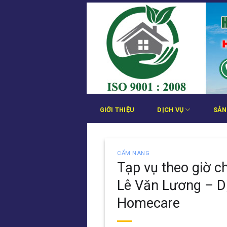
Bỏ
qua
nội
dung
GIỚI THIỆU
DỊCH VỤ
SẢN
CẨM NANG
Tạp vụ theo giờ c
Lê Văn Lương – D
Homecare