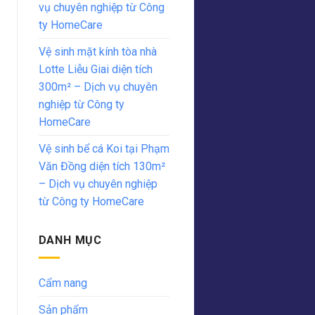
vụ chuyên nghiệp từ Công
ty HomeCare
Vệ sinh mặt kính tòa nhà
Lotte Liễu Giai diện tích
300m² – Dịch vụ chuyên
nghiệp từ Công ty
HomeCare
Vệ sinh bể cá Koi tại Phạm
Văn Đồng diện tích 130m²
– Dịch vụ chuyên nghiệp
từ Công ty HomeCare
DANH MỤC
Cẩm nang
Sản phẩm