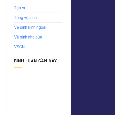
Tạp vụ
Tổng vệ sinh
Vệ sinh kính ngoài
Vệ sinh nhà cửa
VSCN
BÌNH LUẬN GẦN ĐÂY