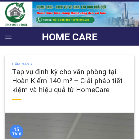
Bỏ
qua
nội
dung
HOME CARE
CẨM NANG
Tạp vụ định kỳ cho văn phòng tại
Hoàn Kiếm 140 m² – Giải pháp tiết
kiệm và hiệu quả từ HomeCare
15
Th10