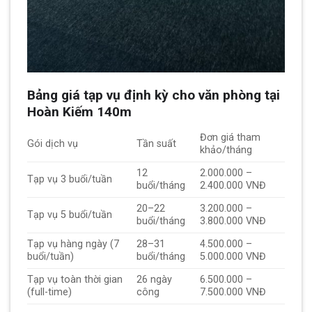
Bảng giá tạp vụ định kỳ cho văn phòng tại
Hoàn Kiếm 140m
Đơn giá tham
Gói dịch vụ
Tần suất
khảo/tháng
12
2.000.000 –
Tạp vụ 3 buổi/tuần
buổi/tháng
2.400.000 VNĐ
20–22
3.200.000 –
Tạp vụ 5 buổi/tuần
buổi/tháng
3.800.000 VNĐ
Tạp vụ hàng ngày (7
28–31
4.500.000 –
buổi/tuần)
buổi/tháng
5.000.000 VNĐ
Tạp vụ toàn thời gian
26 ngày
6.500.000 –
(full-time)
công
7.500.000 VNĐ