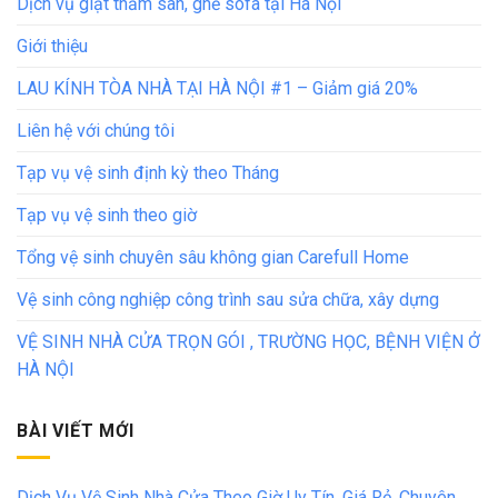
Dịch vụ giặt thảm sàn, ghế sofa tại Hà Nội
Giới thiệu
LAU KÍNH TÒA NHÀ TẠI HÀ NỘI #1 – Giảm giá 20%
Liên hệ với chúng tôi
Tạp vụ vệ sinh định kỳ theo Tháng
Tạp vụ vệ sinh theo giờ
Tổng vệ sinh chuyên sâu không gian Carefull Home
Vệ sinh công nghiệp công trình sau sửa chữa, xây dựng
VỆ SINH NHÀ CỬA TRỌN GÓI , TRƯỜNG HỌC, BỆNH VIỆN Ở
HÀ NỘI
BÀI VIẾT MỚI
Dịch Vụ Vệ Sinh Nhà Cửa Theo Giờ Uy Tín, Giá Rẻ, Chuyên