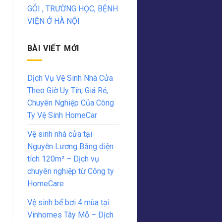
GÓI , TRƯỜNG HỌC, BỆNH
VIỆN Ở HÀ NỘI
BÀI VIẾT MỚI
Dịch Vụ Vệ Sinh Nhà Cửa
Theo Giờ Uy Tín, Giá Rẻ,
Chuyên Nghiệp Của Công
Ty Vệ Sinh HomeCar
Vệ sinh nhà cửa tại
Nguyễn Lương Bằng diện
tích 120m² – Dịch vụ
chuyên nghiệp từ Công ty
HomeCare
Vệ sinh bể bơi 4 mùa tại
Vinhomes Tây Mỗ – Dịch