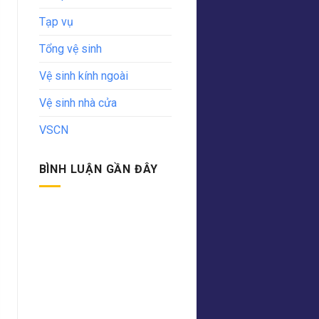
Tạp vụ
Tổng vệ sinh
Vệ sinh kính ngoài
Vệ sinh nhà cửa
VSCN
BÌNH LUẬN GẦN ĐÂY