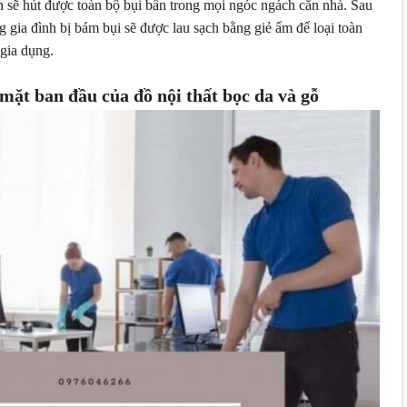
n sẽ hút được toàn bộ bụi bẩn trong mọi ngóc ngách căn nhà. Sau
ng gia đình bị bám bụi sẽ được lau sạch bằng giẻ ẩm để loại toàn
 gia dụng.
mặt ban đầu của đồ nội thất bọc da và gỗ