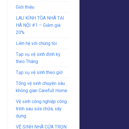
Giới thiệu
LAU KÍNH TÒA NHÀ TẠI
HÀ NỘI #1 – Giảm giá
20%
Liên hệ với chúng tôi
Tạp vụ vệ sinh định kỳ
theo Tháng
Tạp vụ vệ sinh theo giờ
Tổng vệ sinh chuyên sâu
không gian Carefull Home
Vệ sinh công nghiệp công
trình sau sửa chữa, xây
dựng
VỆ SINH NHÀ CỬA TRỌN