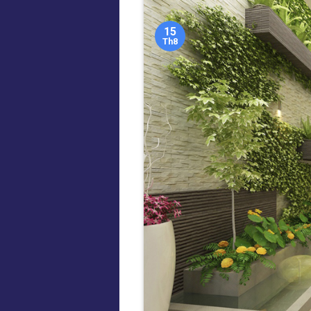
15
Th8