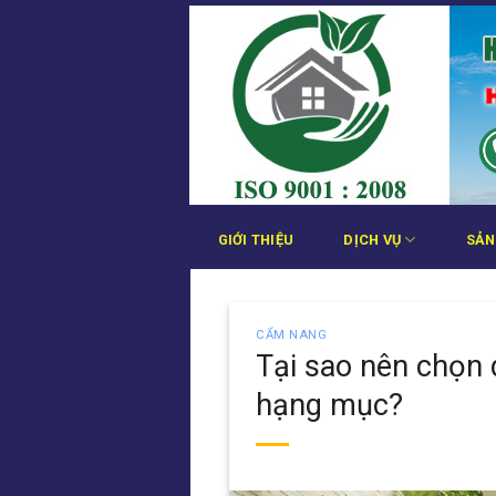
Bỏ
qua
nội
dung
GIỚI THIỆU
DỊCH VỤ
SẢN
CẨM NANG
Tại sao nên chọn 
hạng mục?