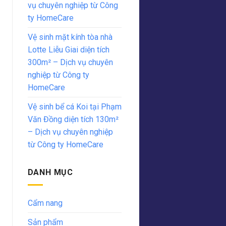
vụ chuyên nghiệp từ Công
ty HomeCare
Vệ sinh mặt kính tòa nhà
Lotte Liễu Giai diện tích
300m² – Dịch vụ chuyên
nghiệp từ Công ty
HomeCare
Vệ sinh bể cá Koi tại Phạm
Văn Đồng diện tích 130m²
– Dịch vụ chuyên nghiệp
từ Công ty HomeCare
DANH MỤC
Cẩm nang
Sản phẩm