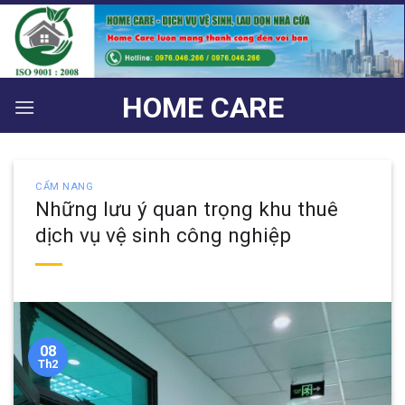
Bỏ
qua
nội
dung
HOME CARE
CẨM NANG
Những lưu ý quan trọng khu thuê
dịch vụ vệ sinh công nghiệp
08
Th2