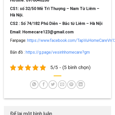
Hotline: 0976046266
CS1: số 32/50 Mễ Trì Thượng – Nam Từ Liêm –
Hà Nội.
CS2 : Số 74/182 Phú Diễn – Bắc từ Liêm – Hà Nội
Email: Homecare123@gmail.com
Fanpage:
https://www.facebook.com/TapVuHomeCareVn1
Bản đồ :
https://g.page/vesinhhomecare?gm
5/5 - (5 bình chọn)
Để lại một bình luận