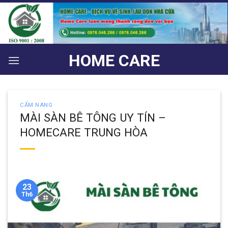
Bỏ
qua
nội
dung
HOME CARE
CẨM NANG
MÀI SÀN BÊ TÔNG UY TÍN –
HOMECARE TRUNG HÒA
23
Th6