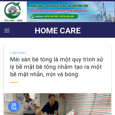
Bỏ
qua
nội
dung
HOME CARE
CẨM NANG
Mài sàn bê tông là một quy trình xử
lý bề mặt bê tông nhằm tạo ra một
bề mặt nhẵn, mịn và bóng
20
Th6