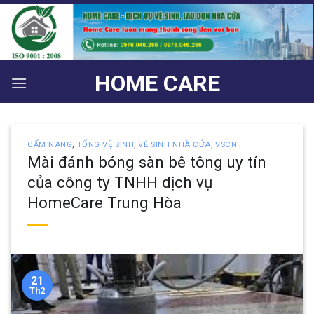
Bỏ
qua
nội
dung
HOME CARE
CẨM NANG
,
TỔNG VỆ SINH
,
VỆ SINH NHÀ CỬA
,
VSCN
Mài đánh bóng sàn bê tông uy tín
của công ty TNHH dịch vụ
HomeCare Trung Hòa
21
Th2