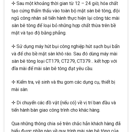
✢ Sau một khoảng thời gian từ 12 – 24 giờ, hóa chất
tạo cứng thẩm thấu vào toàn bộ mặt sàn bê tông, đội
ngũ công nhân sẽ tiến hành thực hiện lại công tác mài
sàn bê tông để loại bỏ những hợp chất thừa trên bề
mặt và tạo độ bằng phẳng.
✢ Sử dụng máy hút bụi công nghiệp hút sạch bụi bẩn
và để cho bề mặt sàn khô ráo. Sau đó dùng máy mài
sàn bê tông loại CT179, CT279, CT379… kết hợp với
đĩa mài để mài sàn bê tông đạt yêu cầu.
✢ Kiểm tra, vệ sinh và thu gom các dụng cụ, thiết bị
mài sàn.
✢ Di chuyển các đồ vật (nếu có) về vị trí ban đầu và
tiến hành bàn giao công trình cho khác hàng.
Qua những thông chia sẻ trên chắc hẳn khách hàng đã
hiểu được phần nào về quy trình mài sàn bê tông của