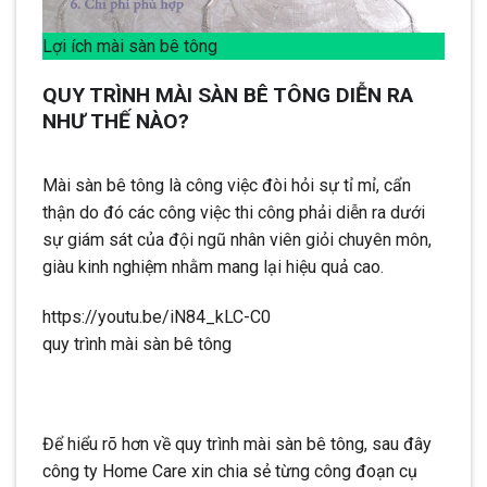
Lợi ích mài sàn bê tông
QUY TRÌNH MÀI SÀN BÊ TÔNG DIỄN RA
NHƯ THẾ NÀO?
Mài sàn bê tông là công việc đòi hỏi sự tỉ mỉ, cẩn
thận do đó các công việc thi công phải diễn ra dưới
sự giám sát của đội ngũ nhân viên giỏi chuyên môn,
giàu kinh nghiệm nhằm mang lại hiệu quả cao.
https://youtu.be/iN84_kLC-C0
quy trình mài sàn bê tông
Để hiểu rõ hơn về quy trình mài sàn bê tông, sau đây
công ty Home Care xin chia sẻ từng công đoạn cụ