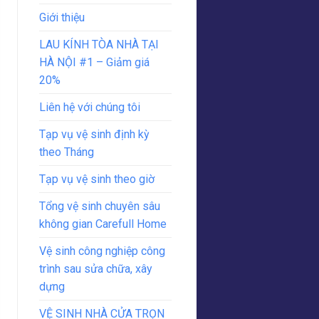
Giới thiệu
LAU KÍNH TÒA NHÀ TẠI
HÀ NỘI #1 – Giảm giá
20%
Liên hệ với chúng tôi
Tạp vụ vệ sinh định kỳ
theo Tháng
Tạp vụ vệ sinh theo giờ
Tổng vệ sinh chuyên sâu
không gian Carefull Home
Vệ sinh công nghiệp công
trình sau sửa chữa, xây
dựng
VỆ SINH NHÀ CỬA TRỌN