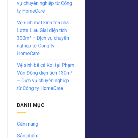
vụ chuyên nghiệp từ Công
ty HomeCare
Vệ sinh mặt kính tòa nhà
Lotte Liễu Giai diện tích
300m² – Dịch vụ chuyên
nghiệp từ Công ty
HomeCare
Vệ sinh bể cá Koi tại Phạm
Văn Đồng diện tích 130m²
– Dịch vụ chuyên nghiệp
từ Công ty HomeCare
DANH MỤC
Cẩm nang
Sản phẩm