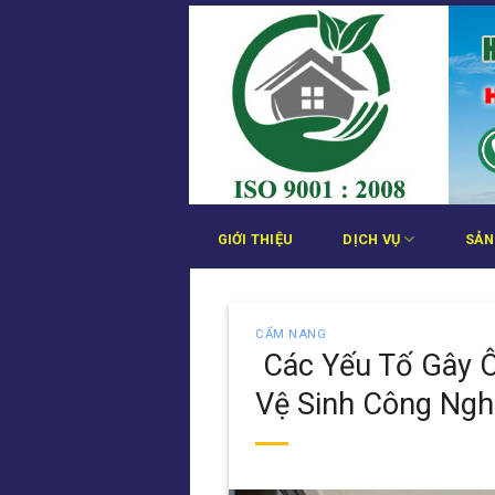
Bỏ
qua
nội
dung
GIỚI THIỆU
DỊCH VỤ
SẢN
CẨM NANG
Các Yếu Tố Gây Ô
Vệ Sinh Công Ngh