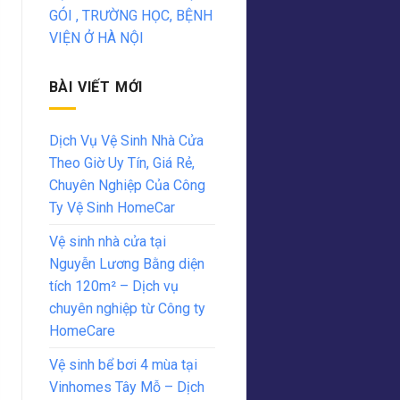
GÓI , TRƯỜNG HỌC, BỆNH
VIỆN Ở HÀ NỘI
BÀI VIẾT MỚI
Dịch Vụ Vệ Sinh Nhà Cửa
Theo Giờ Uy Tín, Giá Rẻ,
Chuyên Nghiệp Của Công
Ty Vệ Sinh HomeCar
Vệ sinh nhà cửa tại
Nguyễn Lương Bằng diện
tích 120m² – Dịch vụ
chuyên nghiệp từ Công ty
HomeCare
Vệ sinh bể bơi 4 mùa tại
Vinhomes Tây Mỗ – Dịch