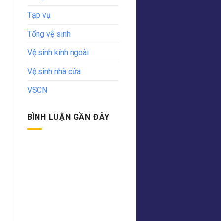
Tạp vụ
Tổng vệ sinh
Vệ sinh kính ngoài
Vệ sinh nhà cửa
VSCN
BÌNH LUẬN GẦN ĐÂY