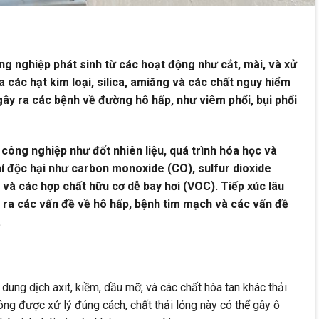
ng nghiệp phát sinh từ các hoạt động như cắt, mài, và xử
ứa các hạt kim loại, silica, amiăng và các chất nguy hiểm
 gây ra các bệnh về đường hô hấp, như viêm phổi, bụi phổi
công nghiệp như đốt nhiên liệu, quá trình hóa học và
hí độc hại như carbon monoxide (CO), sulfur dioxide
 và các hợp chất hữu cơ dễ bay hơi (VOC). Tiếp xúc lâu
ây ra các vấn đề về hô hấp, bệnh tim mạch và các vấn đề
.
ung dịch axit, kiềm, dầu mỡ, và các chất hòa tan khác thải
hông được xử lý đúng cách, chất thải lỏng này có thể gây ô