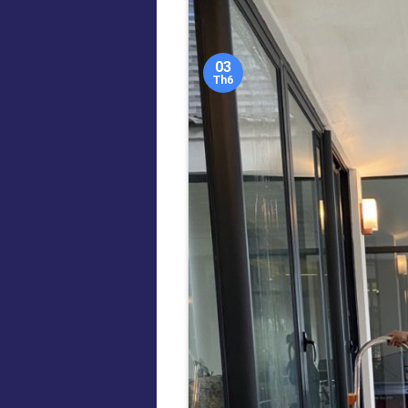
03
Th6