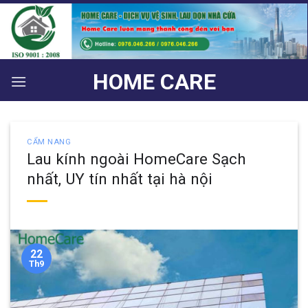
Bỏ
qua
nội
dung
HOME CARE
CẨM NANG
Lau kính ngoài HomeCare Sạch
nhất, UY tín nhất tại hà nội
22
Th9