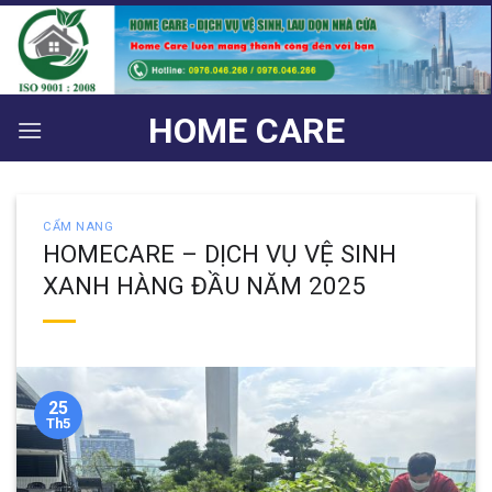
Bỏ
qua
nội
dung
HOME CARE
CẨM NANG
HOMECARE – DỊCH VỤ VỆ SINH
XANH HÀNG ĐẦU NĂM 2025
25
Th5