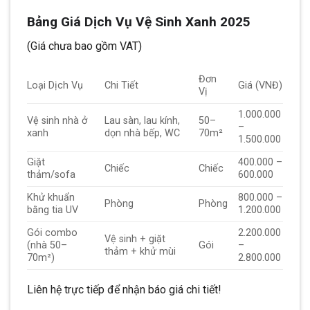
Bảng Giá Dịch Vụ Vệ Sinh Xanh 2025
(Giá chưa bao gồm VAT)
Đơn
Loại Dịch Vụ
Chi Tiết
Giá (VNĐ)
Vị
1.000.000
Vệ sinh nhà ở
Lau sàn, lau kính,
50–
–
xanh
dọn nhà bếp, WC
70m²
1.500.000
Giặt
400.000 –
Chiếc
Chiếc
thảm/sofa
600.000
Khử khuẩn
800.000 –
Phòng
Phòng
bằng tia UV
1.200.000
Gói combo
2.200.000
Vệ sinh + giặt
(nhà 50–
Gói
–
thảm + khử mùi
70m²)
2.800.000
Liên hệ trực tiếp để nhận báo giá chi tiết!