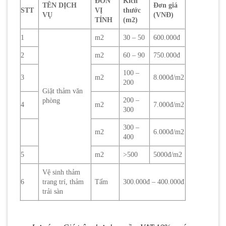
ĐƠN
Kích
TÊN DỊCH
Đơn giá
STT
VỊ
thước
VỤ
(VNĐ)
TÍNH
(m2)
1
m2
30 – 50
600.000đ
2
m2
60 – 90
750.000đ
100 –
3
m2
8.000đ/m2
200
Giặt thảm văn
200 –
phòng
4
m2
7.000đ/m2
300
300 –
m2
6.000đ/m2
400
5
m2
>500
5000đ/m2
Vệ sinh thảm
6
trang trí, thảm
Tấm
300.000đ – 400.000đ
trải sàn