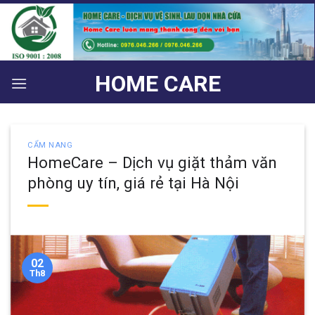
Bỏ
qua
nội
dung
HOME CARE
CẨM NANG
HomeCare – Dịch vụ giặt thảm văn
phòng uy tín, giá rẻ tại Hà Nội
02
Th8