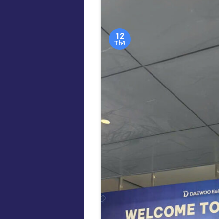
12
Th4