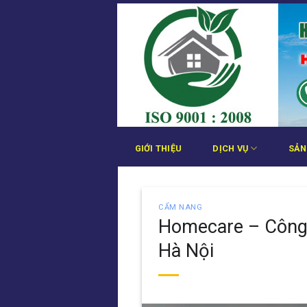
Bỏ
qua
nội
dung
GIỚI THIỆU
DỊCH VỤ
SẢN
CẨM NANG
Homecare – Công 
Hà Nội