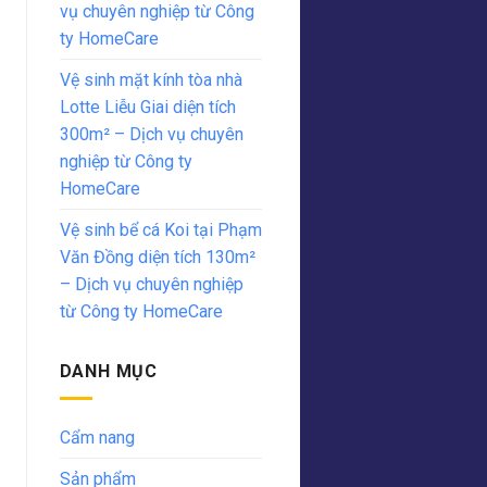
vụ chuyên nghiệp từ Công
ty HomeCare
Vệ sinh mặt kính tòa nhà
Lotte Liễu Giai diện tích
300m² – Dịch vụ chuyên
nghiệp từ Công ty
HomeCare
Vệ sinh bể cá Koi tại Phạm
Văn Đồng diện tích 130m²
– Dịch vụ chuyên nghiệp
từ Công ty HomeCare
DANH MỤC
Cẩm nang
Sản phẩm