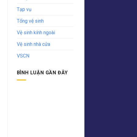
Tạp vụ
Tổng vệ sinh
Vệ sinh kính ngoài
Vệ sinh nhà cửa
VSCN
BÌNH LUẬN GẦN ĐÂY