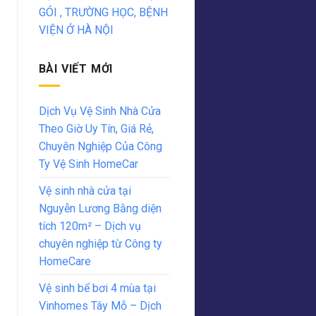
GÓI , TRƯỜNG HỌC, BỆNH
VIỆN Ở HÀ NỘI
BÀI VIẾT MỚI
Dịch Vụ Vệ Sinh Nhà Cửa
Theo Giờ Uy Tín, Giá Rẻ,
Chuyên Nghiệp Của Công
Ty Vệ Sinh HomeCar
Vệ sinh nhà cửa tại
Nguyễn Lương Bằng diện
tích 120m² – Dịch vụ
chuyên nghiệp từ Công ty
HomeCare
Vệ sinh bể bơi 4 mùa tại
Vinhomes Tây Mỗ – Dịch