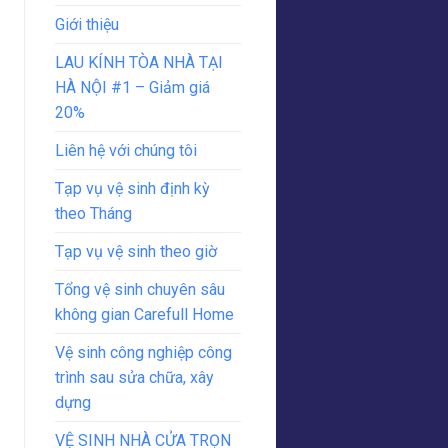
Giới thiệu
LAU KÍNH TÒA NHÀ TẠI
HÀ NỘI #1 – Giảm giá
20%
Liên hệ với chúng tôi
Tạp vụ vệ sinh định kỳ
theo Tháng
Tạp vụ vệ sinh theo giờ
Tổng vệ sinh chuyên sâu
không gian Carefull Home
Vệ sinh công nghiệp công
trình sau sửa chữa, xây
dựng
VỆ SINH NHÀ CỬA TRỌN