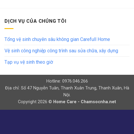
DỊCH VỤ CỦA CHÚNG TÔI
Tổng vệ sinh chuyên sâu không gian Carefull Home
Vệ sinh công nghiệp công trình sau sửa chữa, xây dựng
Tạp vụ vệ sinh theo giờ
Hotline: 0976.046.266
Địa chỉ: Số 47 Nguyễn Tuân, Thanh Xuân Trung, Thanh Xuân, Hà
Nội.
Copyright 2026 ©
Home Care - Chamsocnha.net