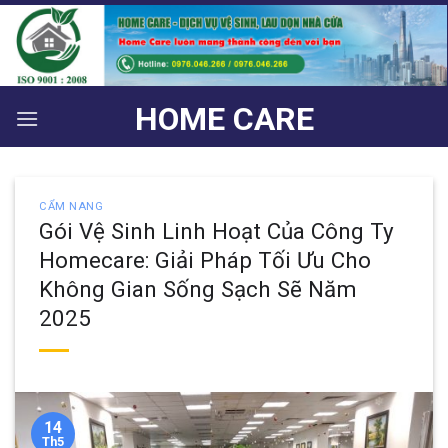
Bỏ
qua
nội
dung
HOME CARE
CẨM NANG
Gói Vệ Sinh Linh Hoạt Của Công Ty
Homecare: Giải Pháp Tối Ưu Cho
Không Gian Sống Sạch Sẽ Năm
2025
14
Th5