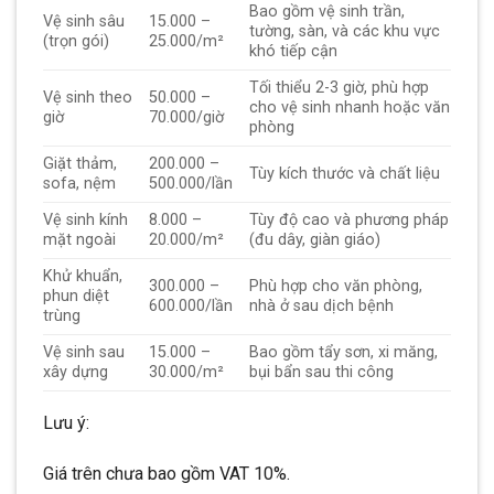
Bao gồm vệ sinh trần,
Vệ sinh sâu
15.000 –
tường, sàn, và các khu vực
(trọn gói)
25.000/m²
khó tiếp cận
Tối thiểu 2-3 giờ, phù hợp
Vệ sinh theo
50.000 –
cho vệ sinh nhanh hoặc văn
giờ
70.000/giờ
phòng
Giặt thảm,
200.000 –
Tùy kích thước và chất liệu
sofa, nệm
500.000/lần
Vệ sinh kính
8.000 –
Tùy độ cao và phương pháp
mặt ngoài
20.000/m²
(đu dây, giàn giáo)
Khử khuẩn,
300.000 –
Phù hợp cho văn phòng,
phun diệt
600.000/lần
nhà ở sau dịch bệnh
trùng
Vệ sinh sau
15.000 –
Bao gồm tẩy sơn, xi măng,
xây dựng
30.000/m²
bụi bẩn sau thi công
Lưu ý:
Giá trên chưa bao gồm VAT 10%.