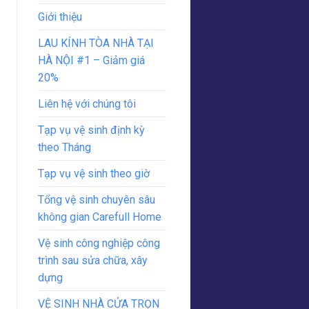
Giới thiệu
LAU KÍNH TÒA NHÀ TẠI
HÀ NỘI #1 – Giảm giá
20%
Liên hệ với chúng tôi
Tạp vụ vệ sinh định kỳ
theo Tháng
Tạp vụ vệ sinh theo giờ
Tổng vệ sinh chuyên sâu
không gian Carefull Home
Vệ sinh công nghiệp công
trình sau sửa chữa, xây
dựng
VỆ SINH NHÀ CỬA TRỌN