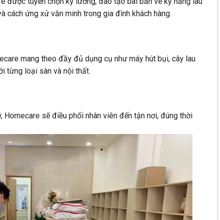
 được tuyển chọn kỹ lưỡng, đào tạo bài bản về kỹ năng lau
và cách ứng xử văn minh trong gia đình khách hàng.
ecare mang theo đầy đủ dụng cụ như máy hút bụi, cây lau
i từng loại sàn và nội thất.
ờ, Homecare sẽ điều phối nhân viên đến tận nơi, đúng thời