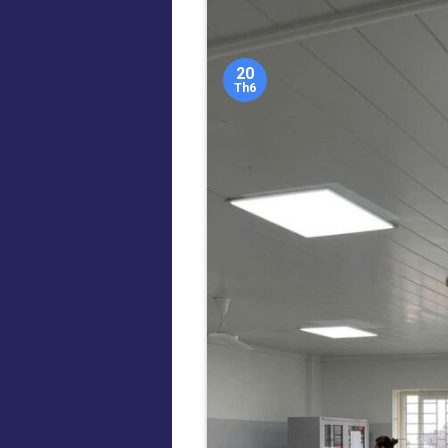
20
Th6