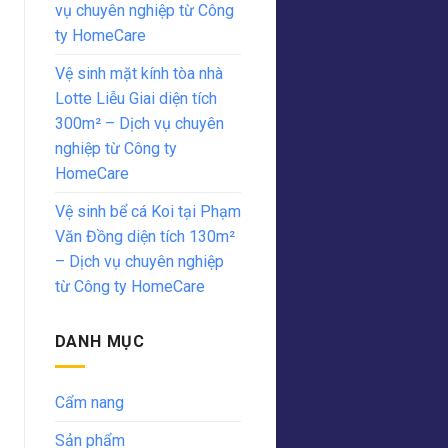
vụ chuyên nghiệp từ Công
ty HomeCare
Vệ sinh mặt kính tòa nhà
Lotte Liễu Giai diện tích
300m² – Dịch vụ chuyên
nghiệp từ Công ty
HomeCare
Vệ sinh bể cá Koi tại Phạm
Văn Đồng diện tích 130m²
– Dịch vụ chuyên nghiệp
từ Công ty HomeCare
DANH MỤC
Cẩm nang
Sản phẩm