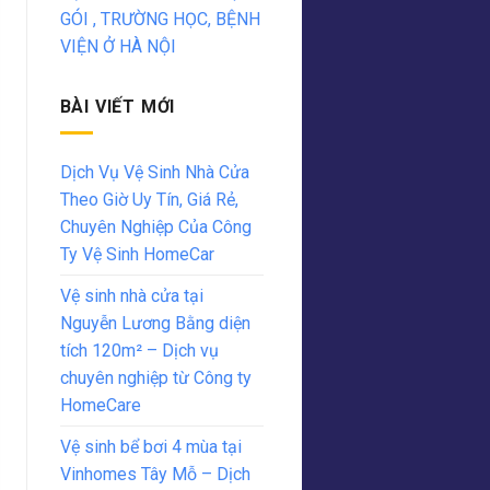
GÓI , TRƯỜNG HỌC, BỆNH
VIỆN Ở HÀ NỘI
BÀI VIẾT MỚI
Dịch Vụ Vệ Sinh Nhà Cửa
Theo Giờ Uy Tín, Giá Rẻ,
Chuyên Nghiệp Của Công
Ty Vệ Sinh HomeCar
Vệ sinh nhà cửa tại
Nguyễn Lương Bằng diện
tích 120m² – Dịch vụ
chuyên nghiệp từ Công ty
HomeCare
Vệ sinh bể bơi 4 mùa tại
Vinhomes Tây Mỗ – Dịch