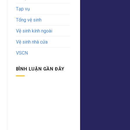
Tạp vụ
Tổng vệ sinh
Vệ sinh kính ngoài
Vệ sinh nhà cửa
VSCN
BÌNH LUẬN GẦN ĐÂY