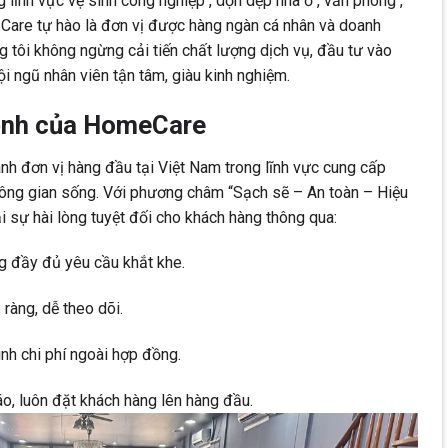
 lĩnh vực vệ sinh công nghiệp , dọn dẹp nhà ở , văn phòng ,
 Care tự hào là đơn vị được hàng ngàn cá nhân và doanh
g tôi không ngừng cải tiến chất lượng dịch vụ, đầu tư vào
i ngũ nhân viên tận tâm, giàu kinh nghiệm.
ệnh của HomeCare
nh đơn vị hàng đầu tại Việt Nam trong lĩnh vực cung cấp
hông gian sống. Với phương châm “Sạch sẽ – An toàn – Hiệu
i sự hài lòng tuyệt đối cho khách hàng thông qua:
g đầy đủ yêu cầu khắt khe.
 ràng, dễ theo dõi.
inh chi phí ngoài hợp đồng.
áo, luôn đặt khách hàng lên hàng đầu.