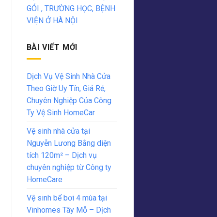
GÓI , TRƯỜNG HỌC, BỆNH
VIỆN Ở HÀ NỘI
BÀI VIẾT MỚI
Dịch Vụ Vệ Sinh Nhà Cửa
Theo Giờ Uy Tín, Giá Rẻ,
Chuyên Nghiệp Của Công
Ty Vệ Sinh HomeCar
Vệ sinh nhà cửa tại
Nguyễn Lương Bằng diện
tích 120m² – Dịch vụ
chuyên nghiệp từ Công ty
HomeCare
Vệ sinh bể bơi 4 mùa tại
Vinhomes Tây Mỗ – Dịch