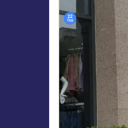
22
Th5