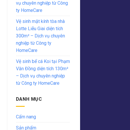
vụ chuyên nghiệp từ Công
ty HomeCare
Vệ sinh mặt kính tòa nhà
Lotte Liễu Giai diện tích
300m² – Dịch vụ chuyên
nghiệp từ Công ty
HomeCare
Vệ sinh bể cá Koi tại Phạm
Văn Đồng diện tích 130m²
– Dịch vụ chuyên nghiệp
từ Công ty HomeCare
DANH MỤC
Cẩm nang
Sản phẩm