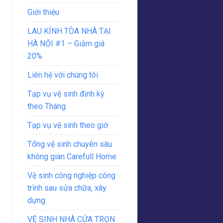
Giới thiệu
LAU KÍNH TÒA NHÀ TẠI
HÀ NỘI #1 – Giảm giá
20%
Liên hệ với chúng tôi
Tạp vụ vệ sinh định kỳ
theo Tháng
Tạp vụ vệ sinh theo giờ
Tổng vệ sinh chuyên sâu
không gian Carefull Home
Vệ sinh công nghiệp công
trình sau sửa chữa, xây
dựng
VỆ SINH NHÀ CỬA TRỌN