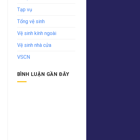
Tạp vụ
Tổng vệ sinh
Vệ sinh kính ngoài
Vệ sinh nhà cửa
VSCN
BÌNH LUẬN GẦN ĐÂY