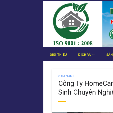
Bỏ
qua
nội
dung
GIỚI THIỆU
DỊCH VỤ
SẢN
CẨM NANG
Công Ty HomeCare
Sinh Chuyên Nghi